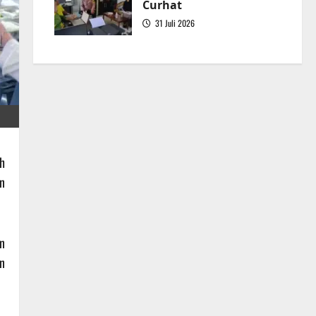
Curhat
31 Juli 2026
5
h
n
n
n