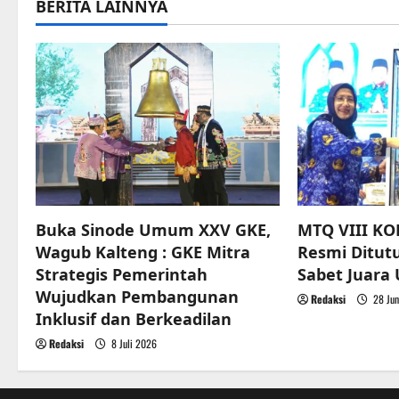
n
BERITA LAINNYA
a
v
i
g
a
t
Buka Sinode Umum XXV GKE,
MTQ VIII KO
Wagub Kalteng : GKE Mitra
Resmi Ditut
i
Strategis Pemerintah
Sabet Juar
o
Wujudkan Pembangunan
Redaksi
28 Jun
Inklusif dan Berkeadilan
n
Redaksi
8 Juli 2026