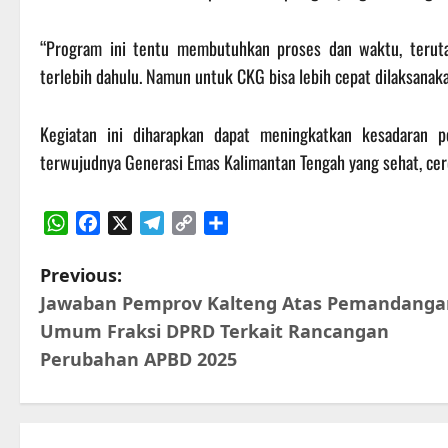
“Program ini tentu membutuhkan proses dan waktu, teru
terlebih dahulu. Namun untuk CKG bisa lebih cepat dilaksanak
Kegiatan ini diharapkan dapat meningkatkan kesadaran 
terwujudnya Generasi Emas Kalimantan Tengah yang sehat, cerd
WhatsApp
Facebook
X
Telegram
Copy
Share
Link
P
Previous:
Jawaban Pemprov Kalteng Atas Pemandanga
o
Umum Fraksi DPRD Terkait Rancangan
s
Perubahan APBD 2025
t