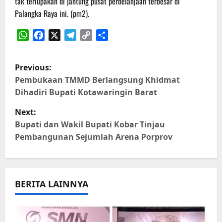
tak terlupakan di jantung pusat perbelanjaan terbesar di
Palangka Raya ini. (pm2).
WhatsApp
Facebook
X
Telegram
Copy
Share
Link
P
Previous:
o
Pembukaan TMMD Berlangsung Khidmat
Dihadiri Bupati Kotawaringin Barat
s
Next:
t
Bupati dan Wakil Bupati Kobar Tinjau
Pembangunan Sejumlah Arena Porprov
n
a
BERITA LAINNYA
v
i