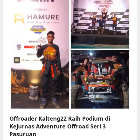
g
a
t
i
o
n
Offroader Kalteng22 Raih Podium di
Kejurnas Adventure Offroad Seri 3
Pasuruan