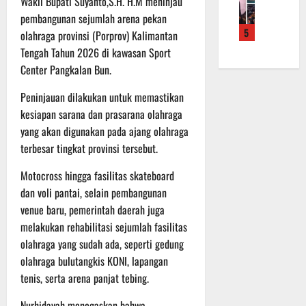
Wakil Bupati Suyanto,S.H. H.M meninjau
f
a
e
m
b
pembangunan sejumlah arena pekan
r
n
r
a
a
5
o
olahraga provinsi (Porprov) Kalimantan
S
a
L
u
a
a
h
Tengah Tahun 2026 di kawasan Sport
a
a
d
s
k
k
Center Pangkalan Bun.
n
e
a
a
u
d
r
r
Peninjauan dilakukan untuk memastikan
n
k
i
K
a
B
a
kesiapan sarana dan prasarana olahraga
S
a
n
a
n
P
yang akan digunakan pada ajang olahraga
l
F
n
P
B
terbesar tingkat provinsi tersebut.
t
i
t
e
U
e
s
u
n
Motocross hingga fasilitas skateboard
n
i
a
g
dan voli pantai, selain pembangunan
6
g
k
n
e
Agustus
venue baru, pemerintah daerah juga
2
T
k
c
2026
melakukan rehabilitasi sejumlah fasilitas
2
M
e
e
olahraga yang sudah ada, seperti gedung
R
M
p
k
a
olahraga bulutangkis KONI, lapangan
D
a
a
i
R
d
tenis, serta arena panjat tebing.
n
h
e
a
R
P
Nurhidayah menegaskan bahwa
g