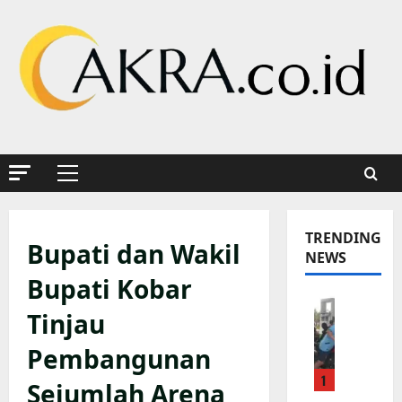
Skip
to
content
Primary
Menu
TRENDING
Bupati dan Wakil
NEWS
Bupati Kobar
K
Tinjau
a
p
Pembangunan
o
1
l
Sejumlah Arena
s