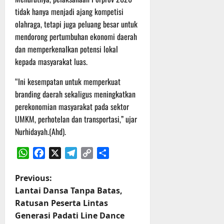
r
tidak hanya menjadi ajang kompetisi
u
olahraga, tetapi juga peluang besar untuk
a
n
mendorong pertumbuhan ekonomi daerah
dan memperkenalkan potensi lokal
3
kepada masyarakat luas.
Agustus
2026
“Ini kesempatan untuk memperkuat
branding daerah sekaligus meningkatkan
perekonomian masyarakat pada sektor
UMKM, perhotelan dan transportasi,” ujar
Nurhidayah.(Ahd).
WhatsApp
Facebook
X
Telegram
Copy
Share
Link
P
Previous:
Lantai Dansa Tanpa Batas,
o
Ratusan Peserta Lintas
Generasi Padati Line Dance
s