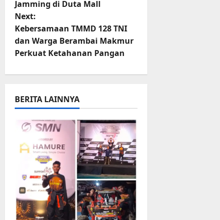
Jamming di Duta Mall
t
Next:
Kebersamaan TMMD 128 TNI
n
dan Warga Berambai Makmur
Perkuat Ketahanan Pangan
a
v
i
BERITA LAINNYA
g
a
t
i
o