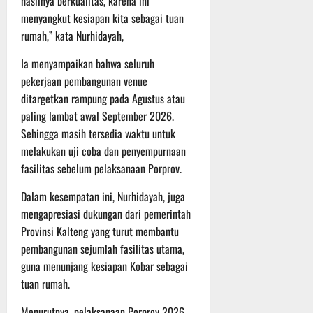
hasilnya berkualitas, karena ini
t
s
b
menyangkut kesiapan kita sebagai tuan
u
B
a
rumah,” kata Nurhidayah,
r
e
h
e
r
Ia menyampaikan bahwa seluruh
O
l
5
pekerjaan pembangunan venue
f
a
Agustus
ditargetkan rampung pada Agustus atau
f
n
2026
paling lambat awal September 2026.
r
j
o
u
Sehingga masih tersedia waktu untuk
a
t
melakukan uji coba dan penyempurnaan
d
fasilitas sebelum pelaksanaan Porprov.
S
3
e
Agustus
Dalam kesempatan ini, Nurhidayah, juga
r
2026
mengapresiasi dukungan dari pemerintah
i
Provinsi Kalteng yang turut membantu
3
pembangunan sejumlah fasilitas utama,
P
guna menunjang kesiapan Kobar sebagai
a
tuan rumah.
s
u
Menurutnya, pelaksanaan Porprov 2026