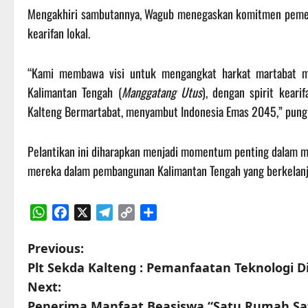
Mengakhiri sambutannya, Wagub menegaskan komitmen pemerin
kearifan lokal.
“Kami membawa visi untuk mengangkat harkat martabat m
Kalimantan Tengah (
Manggatang Utus
), dengan spirit keari
Kalteng Bermartabat, menyambut Indonesia Emas 2045,” pung
Pelantikan ini diharapkan menjadi momentum penting dalam 
mereka dalam pembangunan Kalimantan Tengah yang berkelanju
WhatsApp
Facebook
X
Telegram
Copy
Share
Link
P
Previous:
Plt Sekda Kalteng : Pemanfaatan Teknologi D
o
Next:
Penerima Manfaat Beasiswa “Satu Rumah Sa