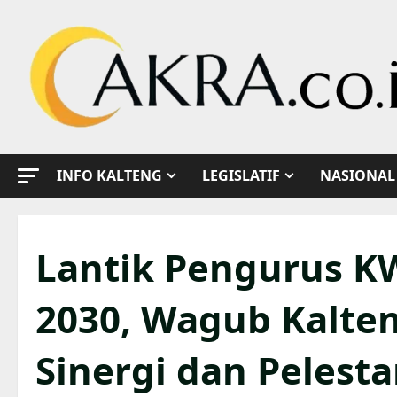
Skip
to
content
INFO KALTENG
LEGISLATIF
NASIONAL
Lantik Pengurus K
2030, Wagub Kalte
Sinergi dan Pelest