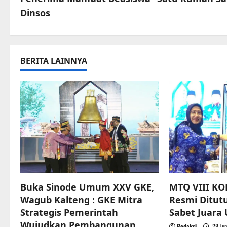
s
Dinsos
t
n
a
BERITA LAINNYA
v
i
g
a
t
Buka Sinode Umum XXV GKE,
MTQ VIII KO
i
Wagub Kalteng : GKE Mitra
Resmi Ditut
o
Strategis Pemerintah
Sabet Juar
Wujudkan Pembangunan
Redaksi
28 Jun