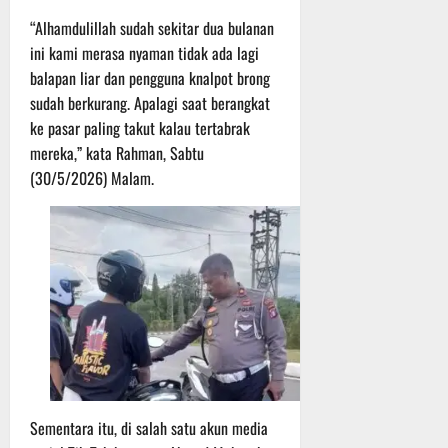
P
u
o
u
e
t
“Alhamdulillah sudah sekitar dua bulanan
d
l
r
i
ini kami merasa nyaman tidak ada lagi
i
e
s
n
balapan liar dan pengguna knalpot brong
u
r
o
sudah berkurang. Apalagi saat berangkat
m
k
n
6
ke pasar paling takut kalau tertabrak
d
e
e
Agustus
i
mereka,” kata Rahman, Sabtu
-
l
2026
K
1
(30/5/2026) Malam.
y
e
2
a
j
9
n
u
T
g
r
A
A
n
2
l
a
0
a
s
2
m
A
6
i
d
T
M
v
e
u
e
r
s
Sementara itu, di salah satu akun media
n
u
i