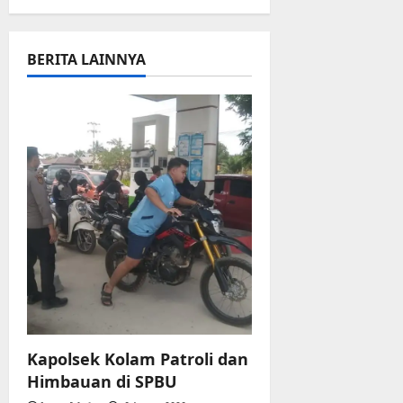
a
v
BERITA LAINNYA
i
g
a
t
i
o
n
Kapolsek Kolam Patroli dan
Himbauan di SPBU