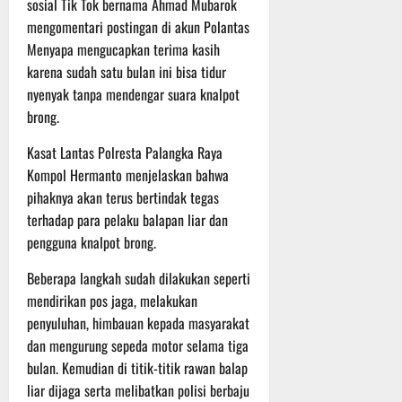
sosial Tik Tok bernama Ahmad Mubarok
t
s
b
mengomentari postingan di akun Polantas
u
B
a
Menyapa mengucapkan terima kasih
r
e
h
e
karena sudah satu bulan ini bisa tidur
r
O
l
nyenyak tanpa mendengar suara knalpot
5
f
a
Agustus
brong.
f
n
2026
r
j
Kasat Lantas Polresta Palangka Raya
o
u
Kompol Hermanto menjelaskan bahwa
a
t
pihaknya akan terus bertindak tegas
d
terhadap para pelaku balapan liar dan
S
3
pengguna knalpot brong.
e
Agustus
r
2026
Beberapa langkah sudah dilakukan seperti
i
mendirikan pos jaga, melakukan
3
penyuluhan, himbauan kepada masyarakat
P
dan mengurung sepeda motor selama tiga
a
s
bulan. Kemudian di titik-titik rawan balap
u
liar dijaga serta melibatkan polisi berbaju