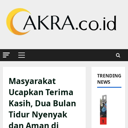
Skip
to
content
Primary
Menu
TRENDING
Masyarakat
NEWS
Ucapkan Terima
K
Kasih, Dua Bulan
a
p
Tidur Nyenyak
o
1
l
dan Aman di
s