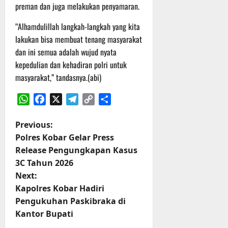
r
preman dan juga melakukan penyamaran.
u
a
“Alhamdulillah langkah-langkah yang kita
n
lakukan bisa membuat tenang masyarakat
dan ini semua adalah wujud nyata
3
kepedulian dan kehadiran polri untuk
Agustus
masyarakat,” tandasnya.(abi)
2026
WhatsApp
Facebook
X
Telegram
Copy
Share
Link
P
Previous:
Polres Kobar Gelar Press
o
Release Pengungkapan Kasus
3C Tahun 2026
s
Next:
t
Kapolres Kobar Hadiri
Pengukuhan Paskibraka di
n
Kantor Bupati