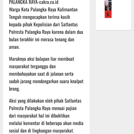
PALANGKA RAYA-cakra.co.id
f
a
e
m
b
r
n
Warga Kota Palangka Raya Kalimantan
r
a
a
5
o
S
a
Tengah mengucapkan terima kasih
L
u
a
a
h
a
a
kepada pihak Kepolisian dari Satlantas
d
s
k
k
n
Polresta Palangka Raya karena dalam dua
e
a
a
u
d
bulan terakhir ini merasa tenang dan
r
r
n
k
i
aman.
K
a
B
a
S
a
n
a
n
P
Maraknya aksi balapan liar membuat
l
F
n
P
B
masyarakat terganggu dan
t
i
t
e
U
membahayakan saat di jalanan serta
e
s
u
n
n
sudah jarang mendengarkan suara knalpot
i
a
g
6
g
k
brong.
n
e
Agustus
2
T
k
c
2026
Aksi yang dilakukan oleh pihak Satlantas
2
M
e
e
R
M
Polresta Palangka Raya menuai pujian
p
k
a
D
a
dari masyarakat hal ini dibuktikan
a
i
R
d
n
melalui komentar di beberapa akun media
h
e
a
R
sosial dan di lingkungan masyarakat.
P
g