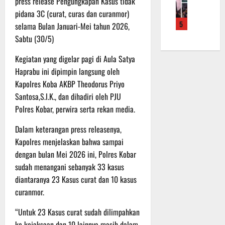
press release Pengungkapan Kasus tidak
f
a
e
m
b
pidana 3C (curat, curas dan curanmor)
r
n
r
a
a
5
o
selama Bulan Januari-Mei tahun 2026,
S
a
L
u
a
a
h
Sabtu (30/5)
a
a
d
s
k
k
n
e
Kegiatan yang digelar pagi di Aula Satya
a
a
u
d
r
r
Haprabu ini dipimpin langsung oleh
n
k
i
K
a
B
a
Kapolres Koba AKBP Theodorus Priyo
S
a
n
a
n
P
Santosa,S.l.K., dan dihadiri oleh PJU
l
F
n
P
B
Polres Kobar, perwira serta rekan media.
t
i
t
e
U
e
s
u
n
Dalam keterangan press releasenya,
n
i
a
g
Kapolres menjelaskan bahwa sampai
6
g
k
n
e
Agustus
dengan bulan Mei 2026 ini, Polres Kobar
2
T
k
c
2026
sudah menangani sebanyak 33 kasus
2
M
e
e
diantaranya 23 Kasus curat dan 10 kasus
R
M
p
k
a
curanmor.
D
a
a
i
R
d
n
“Untuk 23 Kasus curat sudah dilimpahkan
h
e
a
R
P
ke kejaksaan dan 10 lainnya masih dalam
g