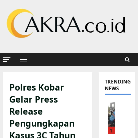
Skip
to
content
Primary
Menu
TRENDING
Polres Kobar
NEWS
Gelar Press
K
Release
a
p
Pengungkapan
o
1
l
Kasus 3C Tahun
s