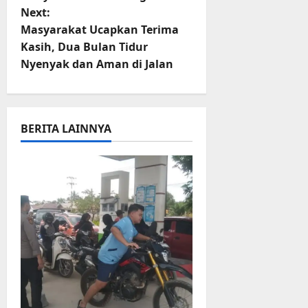
r
t
Next:
u
Masyarakat Ucapkan Terima
a
n
Kasih, Dua Bulan Tidur
n
Nyenyak dan Aman di Jalan
a
3
Agustus
v
2026
i
BERITA LAINNYA
g
a
t
i
o
n