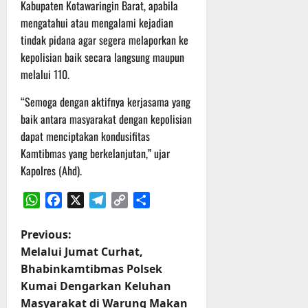
Kabupaten Kotawaringin Barat, apabila
t
s
b
mengatahui atau mengalami kejadian
u
B
a
r
tindak pidana agar segera melaporkan ke
e
h
e
r
kepolisian baik secara langsung maupun
O
l
melalui 110.
5
f
a
Agustus
f
n
“Semoga dengan aktifnya kerjasama yang
2026
r
j
baik antara masyarakat dengan kepolisian
o
u
dapat menciptakan kondusifitas
a
t
Kamtibmas yang berkelanjutan,” ujar
d
Kapolres (Ahd).
S
3
e
Agustus
r
2026
WhatsApp
Facebook
X
Telegram
Copy
Share
i
Link
P
Previous:
3
P
Melalui Jumat Curhat,
o
a
Bhabinkamtibmas Polsek
s
Kumai Dengarkan Keluhan
s
u
Masyarakat di Warung Makan