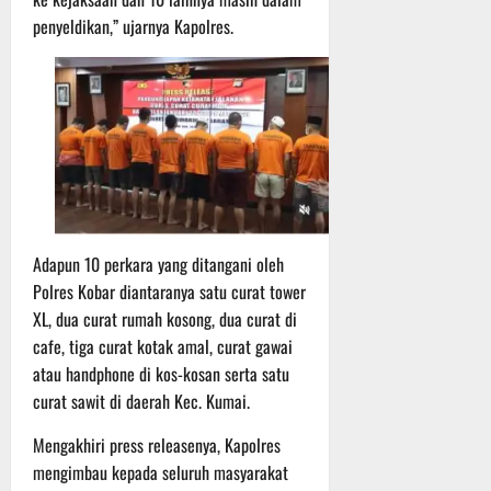
P
u
o
u
penyeldikan,” ujarnya Kapolres.
e
t
d
l
r
i
i
e
s
n
u
r
o
m
k
n
6
d
e
e
Agustus
i
-
l
2026
K
1
y
e
2
a
j
9
n
u
Adapun 10 perkara yang ditangani oleh
T
g
r
A
Polres Kobar diantaranya satu curat tower
A
n
2
l
XL, dua curat rumah kosong, dua curat di
a
0
a
cafe, tiga curat kotak amal, curat gawai
s
2
m
atau handphone di kos-kosan serta satu
A
6
i
curat sawit di daerah Kec. Kumai.
d
T
M
v
e
u
Mengakhiri press releasenya, Kapolres
e
r
s
mengimbau kepada seluruh masyarakat
n
u
i