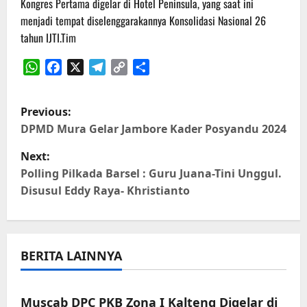
Kongres Pertama digelar di Hotel Peninsula, yang saat ini
menjadi tempat diselenggarakannya Konsolidasi Nasional 26
tahun IJTI.Tim
WhatsApp
Facebook
X
Telegram
Copy
Share
Link
P
Previous:
o
DPMD Mura Gelar Jambore Kader Posyandu 2024
Next:
s
Polling Pilkada Barsel : Guru Juana-Tini Unggul.
t
Disusul Eddy Raya- Khristianto
n
a
BERITA LAINNYA
v
Muscab DPC PKB Zona I Kalteng Digelar di