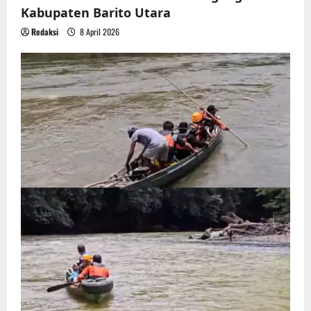
i
Kabupaten Barito Utara
g
Redaksi
8 April 2026
a
t
i
o
n