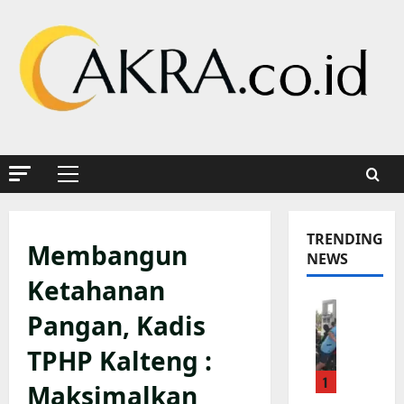
Skip
to
content
Primary
Menu
TRENDING
Membangun
NEWS
Ketahanan
K
Pangan, Kadis
a
p
TPHP Kalteng :
o
1
l
Maksimalkan
s