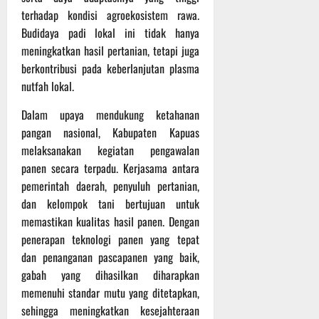
P
u
o
terhadap kondisi agroekosistem rawa.
u
e
t
d
l
Budidaya padi lokal ini tidak hanya
r
i
i
e
s
n
meningkatkan hasil pertanian, tetapi juga
u
r
o
berkontribusi pada keberlanjutan plasma
m
k
n
6
nutfah lokal.
d
e
e
Agustus
i
-
l
2026
Dalam upaya mendukung ketahanan
K
1
y
pangan nasional, Kabupaten Kapuas
e
2
a
melaksanakan kegiatan pengawalan
j
9
n
panen secara terpadu. Kerjasama antara
u
T
g
pemerintah daerah, penyuluh pertanian,
r
A
A
n
dan kelompok tani bertujuan untuk
2
l
a
0
a
memastikan kualitas hasil panen. Dengan
s
2
m
penerapan teknologi panen yang tepat
A
6
i
dan penanganan pascapanen yang baik,
d
T
M
gabah yang dihasilkan diharapkan
v
e
u
memenuhi standar mutu yang ditetapkan,
e
r
s
sehingga meningkatkan kesejahteraan
n
u
i