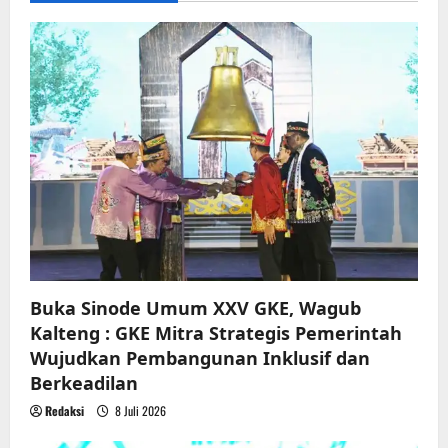
g
a
t
i
o
n
Buka Sinode Umum XXV GKE, Wagub
Kalteng : GKE Mitra Strategis Pemerintah
Wujudkan Pembangunan Inklusif dan
Berkeadilan
Redaksi
8 Juli 2026