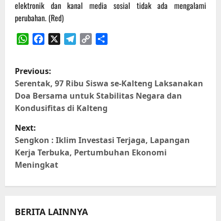
elektronik dan kanal media sosial tidak ada mengalami
perubahan. (Red)
WhatsApp
Facebook
X
Telegram
Copy
Share
Link
P
Previous:
o
Serentak, 97 Ribu Siswa se-Kalteng Laksanakan
Doa Bersama untuk Stabilitas Negara dan
s
Kondusifitas di Kalteng
t
Next:
Sengkon : Iklim Investasi Terjaga, Lapangan
n
Kerja Terbuka, Pertumbuhan Ekonomi
Meningkat
a
v
i
BERITA LAINNYA