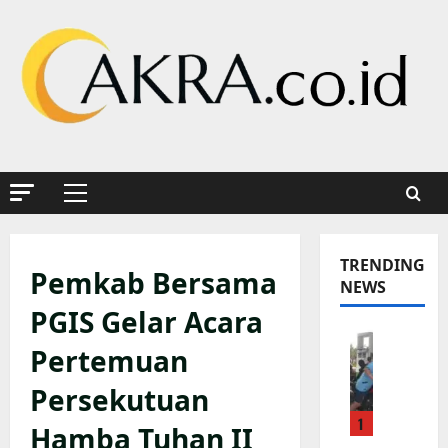
Skip
to
content
Primary
Menu
TRENDING
Pemkab Bersama
NEWS
PGIS Gelar Acara
K
Pertemuan
a
p
Persekutuan
o
1
l
Hamba Tuhan II
s