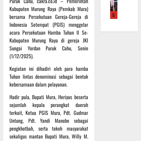
Puruk Cahu, cakra.co.id – Pemerintah
f
a
e
m
b
Kabupaten Murung Raya (Pemkab Mura)
r
n
r
a
a
5
o
S
bersama Persekutuan Gereja-Gereja di
a
L
u
a
a
h
Indonesia Setempat (PGIS) menggelar
a
a
d
s
k
k
n
acara Persekutuan Hamba Tuhan II Se-
e
a
a
u
d
Kabupaten Murung Raya di gereja JKI
r
r
n
k
i
Sungai Yordan Puruk Cahu, Senin
K
a
B
a
S
(1/12/2025).
a
n
a
n
P
l
F
n
P
B
Kegiatan ini dihadiri oleh para hamba
t
i
t
e
U
Tuhan lintas denominasi sebagai bentuk
e
s
u
n
kebersamaan dalam pelayanan.
n
i
a
g
6
g
k
n
e
Agustus
Hadir pula, Bupati Mura, Heriyus beserta
2
T
k
c
2026
sejumlah kepala perangkat daerah
2
M
e
e
terkait, Ketua PGIS Mura, Pdt. Gudmar
R
M
p
k
a
D
Untung, Pdt. Yandi Manobe sebagai
a
a
i
R
d
pengkhotbah, serta tokoh masyarakat
n
h
e
a
R
sekaligus mantan Bupati Mura, Willy M.
P
g