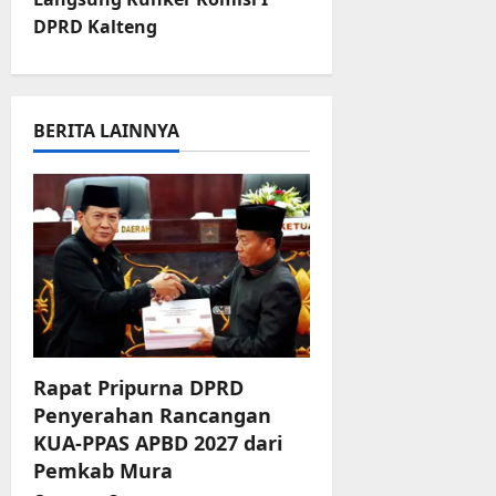
n
DPRD Kalteng
a
v
BERITA LAINNYA
i
g
a
t
i
Rapat Pripurna DPRD
o
Penyerahan Rancangan
n
KUA-PPAS APBD 2027 dari
Pemkab Mura