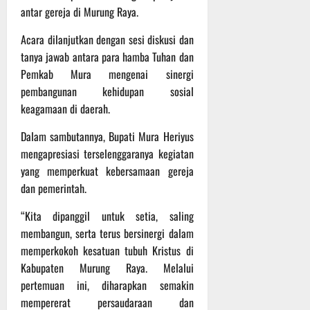
t
s
b
antar gereja di Murung Raya.
u
B
a
r
Acara dilanjutkan dengan sesi diskusi dan
e
h
e
r
tanya jawab antara para hamba Tuhan dan
O
l
Pemkab Mura mengenai sinergi
5
f
a
Agustus
pembangunan kehidupan sosial
f
n
2026
keagamaan di daerah.
r
j
o
u
Dalam sambutannya, Bupati Mura Heriyus
a
t
mengapresiasi terselenggaranya kegiatan
d
yang memperkuat kebersamaan gereja
S
3
dan pemerintah.
e
Agustus
r
2026
“Kita dipanggil untuk setia, saling
i
membangun, serta terus bersinergi dalam
3
memperkokoh kesatuan tubuh Kristus di
P
a
Kabupaten Murung Raya. Melalui
s
pertemuan ini, diharapkan semakin
u
mempererat persaudaraan dan