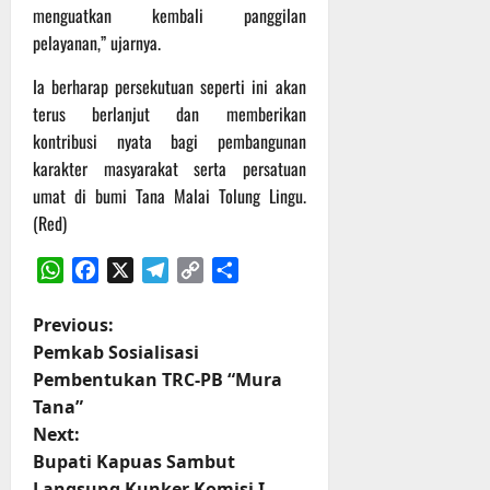
r
menguatkan kembali panggilan
u
pelayanan,” ujarnya.
a
n
Ia berharap persekutuan seperti ini akan
terus berlanjut dan memberikan
3
kontribusi nyata bagi pembangunan
Agustus
karakter masyarakat serta persatuan
2026
umat di bumi Tana Malai Tolung Lingu.
(Red)
WhatsApp
Facebook
X
Telegram
Copy
Share
Link
P
Previous:
Pemkab Sosialisasi
o
Pembentukan TRC-PB “Mura
Tana”
s
Next:
t
Bupati Kapuas Sambut
Langsung Kunker Komisi I