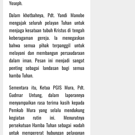
P
u
Yoseph.
o
u
e
t
d
l
r
i
Dalam khotbahnya, Pdt. Yandi Manobe
i
e
s
n
mengajak seluruh pelayan Tuhan untuk
u
r
o
menjaga kesatuan tubuh Kristus di tengah
m
k
n
6
keberagaman gereja. Ia menegaskan
d
e
e
Agustus
bahwa semua pihak terpanggil untuk
i
-
l
2026
K
melayani dan membangun persaudaraan
1
y
e
2
dalam iman. Pesan ini menjadi sangat
a
j
9
n
penting sebagai landasan bagi semua
u
T
g
hamba Tuhan.
r
A
A
n
2
l
Sementara itu, Ketua PGIS Mura, Pdt.
a
0
a
Gudmar Untung, dalam laporannya
s
2
m
menyampaikan rasa terima kasih kepada
A
6
i
Pemkab Mura yang selalu mendukung
d
T
M
kegiatan rutin ini. Menurutnya
v
e
u
persekutuan Hamba Tuhan sebagai wadah
e
r
s
n
untuk mempererat hubungan pelayanan
u
i