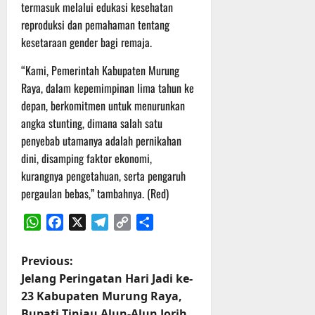
r
termasuk melalui edukasi kesehatan
u
reproduksi dan pemahaman tentang
a
kesetaraan gender bagi remaja.
n
“Kami, Pemerintah Kabupaten Murung
3
Raya, dalam kepemimpinan lima tahun ke
Agustus
depan, berkomitmen untuk menurunkan
2026
angka stunting, dimana salah satu
penyebab utamanya adalah pernikahan
dini, disamping faktor ekonomi,
kurangnya pengetahuan, serta pengaruh
pergaulan bebas,” tambahnya. (Red)
WhatsApp
Facebook
X
Telegram
Copy
Share
Link
P
Previous:
Jelang Peringatan Hari Jadi ke-
o
23 Kabupaten Murung Raya,
Bupati Tinjau Alun-Alun Jorih