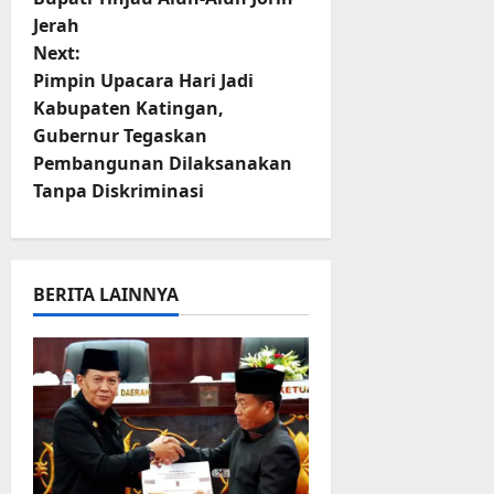
s
Jerah
t
Next:
Pimpin Upacara Hari Jadi
n
Kabupaten Katingan,
Gubernur Tegaskan
a
Pembangunan Dilaksanakan
v
Tanpa Diskriminasi
i
g
BERITA LAINNYA
a
t
i
o