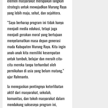
elemen masyarakat merupakan langkah
t
s
b
strategis untuk mewujudkan Murung Raya
u
B
a
yang lebih maju, sehat, dan sejahtera.
r
e
h
e
r
“Saya berharap program ini tidak hanya
O
l
5
menjadi media edukasi, tetapi juga
f
a
Agustus
menjadi gerakan moral yang bertujuan
f
n
2026
r
menyelamatkan masa depan generasi
j
o
u
muda Kabupaten Murung Raya. Kita ingin
a
t
anak-anak kita memiliki kesempatan
d
untuk tumbuh, belajar dan meraih cita-
S
3
cita mereka tanpa terhambat oleh
e
Agustus
pernikahan di usia yang belum matang,”
r
2026
ujar Rahmanto.
i
3
Ia menegaskan pentingnya keterlibatan
P
aktif dari masyarakat, sekolah,
a
komunitas, dan tokoh masyarakat dalam
s
u
mendukung suksesnya program ini,