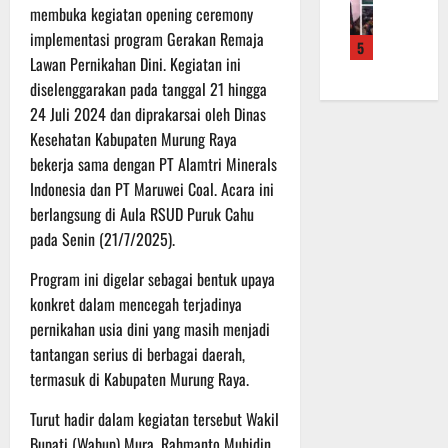
f
a
e
m
membuka kegiatan opening ceremony
b
r
n
r
a
a
implementasi program Gerakan Remaja
5
o
S
a
L
u
Lawan Pernikahan Dini. Kegiatan ini
a
a
h
a
a
diselenggarakan pada tanggal 21 hingga
d
s
k
k
n
24 Juli 2024 dan diprakarsai oleh Dinas
e
a
a
u
d
r
Kesehatan Kabupaten Murung Raya
r
n
k
i
K
a
bekerja sama dengan PT Alamtri Minerals
B
a
S
a
n
a
n
Indonesia dan PT Maruwei Coal. Acara ini
P
l
F
n
P
B
berlangsung di Aula RSUD Puruk Cahu
t
i
t
e
U
pada Senin (21/7/2025).
e
s
u
n
n
i
a
g
Program ini digelar sebagai bentuk upaya
6
g
k
n
e
Agustus
konkret dalam mencegah terjadinya
2
T
k
c
2026
pernikahan usia dini yang masih menjadi
2
M
e
e
tantangan serius di berbagai daerah,
R
M
p
k
termasuk di Kabupaten Murung Raya.
a
D
a
a
i
R
d
n
Turut hadir dalam kegiatan tersebut Wakil
h
e
a
R
Bupati (Wabup) Mura, Rahmanto Muhidin,
P
g