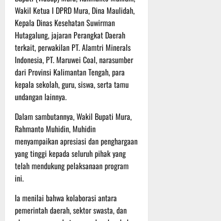
P
u
o
Wakil Ketua I DPRD Mura, Dina Maulidah,
u
e
t
d
l
Kepala Dinas Kesehatan Suwirman
r
i
i
e
s
n
Hutagalung, jajaran Perangkat Daerah
u
r
o
terkait, perwakilan PT. Alamtri Minerals
m
k
n
6
Indonesia, PT. Maruwei Coal, narasumber
d
e
e
Agustus
dari Provinsi Kalimantan Tengah, para
i
-
l
2026
kepala sekolah, guru, siswa, serta tamu
K
1
y
undangan lainnya.
e
2
a
j
9
n
Dalam sambutannya, Wakil Bupati Mura,
u
T
g
Rahmanto Muhidin, Muhidin
r
A
A
n
menyampaikan apresiasi dan penghargaan
2
l
a
0
a
yang tinggi kepada seluruh pihak yang
s
2
m
telah mendukung pelaksanaan program
A
6
i
ini.
d
T
M
v
e
u
Ia menilai bahwa kolaborasi antara
e
r
s
pemerintah daerah, sektor swasta, dan
n
u
i