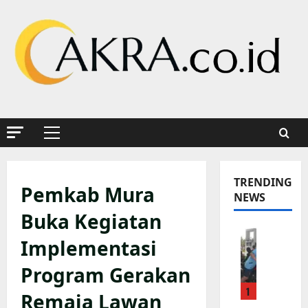
Skip
to
content
Primary
Menu
TRENDING
Pemkab Mura
NEWS
Buka Kegiatan
K
Implementasi
a
p
Program Gerakan
o
1
l
Remaja Lawan
s