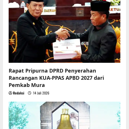
a
t
i
o
n
Rapat Pripurna DPRD Penyerahan
Rancangan KUA-PPAS APBD 2027 dari
Pemkab Mura
Redaksi
14 Juli 2026