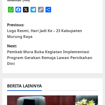
WhatsApp
Facebook
X
Telegram
Copy
Share
Link
P
Previous:
o
Logo Resmi, Hari Jadi Ke – 23 Kabupaten
Murung Raya
s
Next:
t
Pemkab Mura Buka Kegiatan Implementasi
Program Gerakan Remaja Lawan Pernikahan
n
Dini
a
v
BERITA LAINNYA
i
g