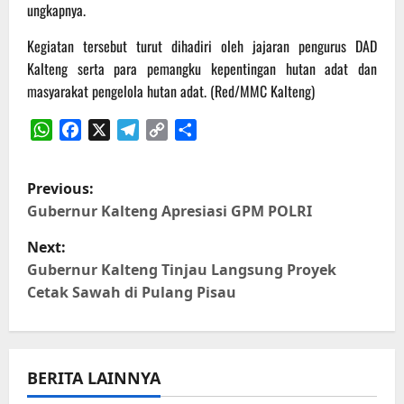
ungkapnya.
Kegiatan tersebut turut dihadiri oleh jajaran pengurus DAD
Kalteng serta para pemangku kepentingan hutan adat dan
masyarakat pengelola hutan adat. (Red/MMC Kalteng)
WhatsApp
Facebook
X
Telegram
Copy
Share
Link
P
Previous:
o
Gubernur Kalteng Apresiasi GPM POLRI
Next:
s
Gubernur Kalteng Tinjau Langsung Proyek
t
Cetak Sawah di Pulang Pisau
n
a
BERITA LAINNYA