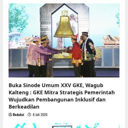
v
i
g
a
t
i
o
n
Buka Sinode Umum XXV GKE, Wagub
Kalteng : GKE Mitra Strategis Pemerintah
Wujudkan Pembangunan Inklusif dan
Berkeadilan
Redaksi
8 Juli 2026