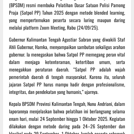
(BPSDM) resmi membuka Pelatihan Dasar Satuan Polisi Pamong
Praja (Satpol PP) Tahun 2025 dengan metode blended learning,
yang mempertemukan peserta secara luring maupun daring
melalui platform Zoom Meeting, Rabu (24/09/25).
Gubernur Kalimantan Tengah Agustiar Sabran yang diwakili Staf
Ahli Gubernur, Hamka, menyampaikan sambutan sekaligus arahan
gubernur. Ia menegaskan bahwa Satpol PP memegang peran vital
dalam menjaga ketenteraman, ketertiban umum, serta
menegakkan peraturan daerah. “Satpol PP adalah wajah
pemerintah daerah di tengah masyarakat. Karena itu, seluruh
jajaran Satpol PP harus mampu hadir dengan profesionalisme,
integritas, dan pendekatan yang humanis,” ujarnya.
Kepala BPSDM Provinsi Kalimantan Tengah, Nunu Andriani, dalam
laporannya menjelaskan bahwa pelatihan ini berlangsung selama
enam hari, mulai 24 September hingga 1 Oktober 2025. Kegiatan
dilakukan dengan metode daring pada 24–26 September dan
klasikal pada 29 September–1 Oktober. Jumlah peserta sebanyak