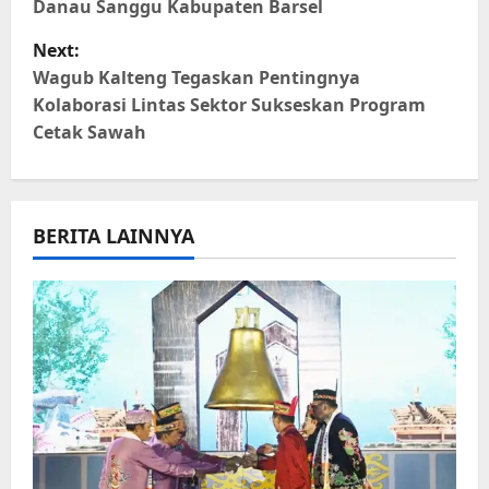
Danau Sanggu Kabupaten Barsel
s
Next:
t
Wagub Kalteng Tegaskan Pentingnya
Kolaborasi Lintas Sektor Sukseskan Program
n
Cetak Sawah
a
v
BERITA LAINNYA
i
g
a
t
i