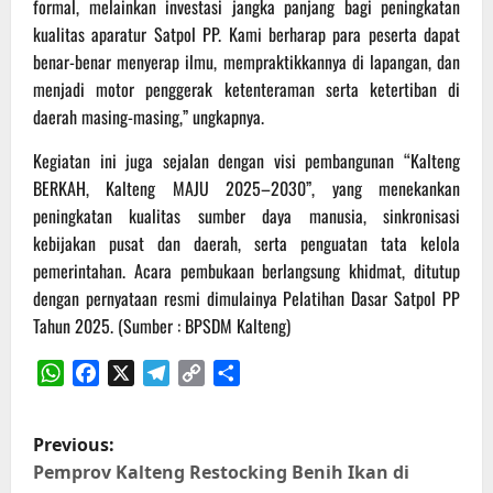
formal, melainkan investasi jangka panjang bagi peningkatan
kualitas aparatur Satpol PP. Kami berharap para peserta dapat
benar-benar menyerap ilmu, mempraktikkannya di lapangan, dan
menjadi motor penggerak ketenteraman serta ketertiban di
daerah masing-masing,” ungkapnya.
Kegiatan ini juga sejalan dengan visi pembangunan “Kalteng
BERKAH, Kalteng MAJU 2025–2030”, yang menekankan
peningkatan kualitas sumber daya manusia, sinkronisasi
kebijakan pusat dan daerah, serta penguatan tata kelola
pemerintahan. Acara pembukaan berlangsung khidmat, ditutup
dengan pernyataan resmi dimulainya Pelatihan Dasar Satpol PP
Tahun 2025. (Sumber : BPSDM Kalteng)
WhatsApp
Facebook
X
Telegram
Copy
Share
Link
P
Previous:
o
Pemprov Kalteng Restocking Benih Ikan di