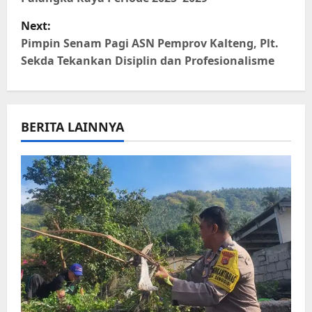
s
Next:
t
Pimpin Senam Pagi ASN Pemprov Kalteng, Plt.
Sekda Tekankan Disiplin dan Profesionalisme
n
a
BERITA LAINNYA
v
i
g
a
t
i
o