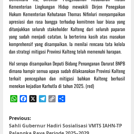
Kementerian Lingkungan Hidup mewakili Dirjen Penegakan
Hukum Kementerian Kehutanan Thomas Nifinluri menyampaikan
apresiasi dan rasa bangga terhadap komitmen luar biasa yang
ditunjukkan seluruh stakeholder Kalteng dari seluruh paparan
yang sudah menjadi catatan. Ia berterima kasih atas masukan
komprehensif yang disampaikan. Ia menilai rencana tata kelola
dan strategi mitigasi Provinsi Kalteng telah memenuhi harapan.
Hal serupa disampaikan Deputi Bidang Penanganan Darurat BNPB
dimana hampir semua upaya sudah dilaksanakan Provinsi Kalteng
terkait pencegahan dan mitigasi bahkan Kalteng berhasil
menekan kejadian Karhutla di tahun 2025. (red)
WhatsApp
Facebook
X
Telegram
Copy
Share
Link
P
Previous:
o
Sahli Gubernur Hadiri Sosialisasi VMTS IAHN-TP
Palangka Raya Periode 2025–2029