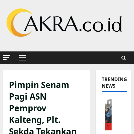
Skip
to
content
Primary
Menu
TRENDING
Pimpin Senam
NEWS
Pagi ASN
K
Pemprov
a
p
Kalteng, Plt.
o
1
l
Sekda Tekankan
s