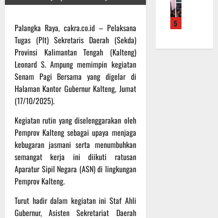
f
a
e
m
b
r
n
r
a
a
5
o
S
a
L
Palangka Raya, cakra.co.id – Pelaksana
u
a
a
h
a
a
Tugas (Plt) Sekretaris Daerah (Sekda)
d
s
k
k
n
Provinsi Kalimantan Tengah (Kalteng)
e
a
a
u
d
Leonard S. Ampung memimpin kegiatan
r
r
n
k
i
Senam Pagi Bersama yang digelar di
K
a
B
a
S
Halaman Kantor Gubernur Kalteng, Jumat
a
n
a
n
P
l
F
(17/10/2025).
n
P
B
t
i
t
e
U
Kegiatan rutin yang diselenggarakan oleh
e
s
u
n
n
Pemprov Kalteng sebagai upaya menjaga
i
a
g
6
g
k
n
kebugaran jasmani serta menumbuhkan
e
Agustus
2
T
k
c
semangat kerja ini diikuti ratusan
2026
2
M
e
e
Aparatur Sipil Negara (ASN) di lingkungan
R
M
p
k
Pemprov Kalteng.
a
D
a
a
i
R
d
n
Turut hadir dalam kegiatan ini Staf Ahli
h
e
a
R
Gubernur, Asisten Sekretariat Daerah
P
g