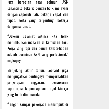
r
juga berpesan agar seluruh ASN
u
senantiasa bekerja dengan baik, melayani
a
dengan sepenuh hati, bekerja cepat dan
n
tepat, serta yang terpenting, bekerja
dengan selamat.
3
Agustus
“Bekerja selamat artinya kita tidak
2026
menimbulkan masalah di kemudian hari.
Kerja yang rapi dan penuh kehati-hatian
adalah cerminan ASN yang profesional,”
ungkapnya.
Menjelang akhir tahun, Leonard juga
mengingatkan pentingnya memperhatikan
penyerapan anggaran, penyusunan
laporan, serta pencapaian target kinerja
yang telah direncanakan.
“Jangan sampai pekerjaan menumpuk di