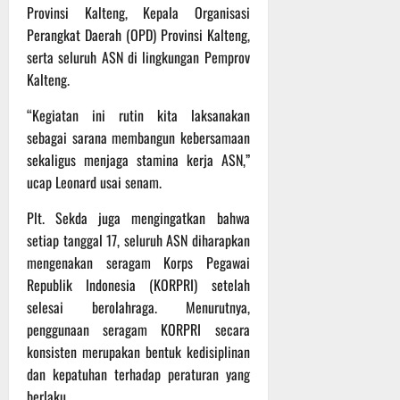
P
u
Provinsi Kalteng, Kepala Organisasi
o
u
e
t
Perangkat Daerah (OPD) Provinsi Kalteng,
d
l
r
i
serta seluruh ASN di lingkungan Pemprov
i
e
s
n
u
r
Kalteng.
o
m
k
n
6
“Kegiatan ini rutin kita laksanakan
d
e
e
Agustus
i
sebagai sarana membangun kebersamaan
-
l
2026
K
1
y
sekaligus menjaga stamina kerja ASN,”
e
2
a
ucap Leonard usai senam.
j
9
n
u
T
Plt. Sekda juga mengingatkan bahwa
g
r
A
A
setiap tanggal 17, seluruh ASN diharapkan
n
2
l
mengenakan seragam Korps Pegawai
a
0
a
Republik Indonesia (KORPRI) setelah
s
2
m
selesai berolahraga. Menurutnya,
A
6
i
penggunaan seragam KORPRI secara
d
T
M
konsisten merupakan bentuk kedisiplinan
v
e
u
e
r
dan kepatuhan terhadap peraturan yang
s
n
u
i
berlaku.