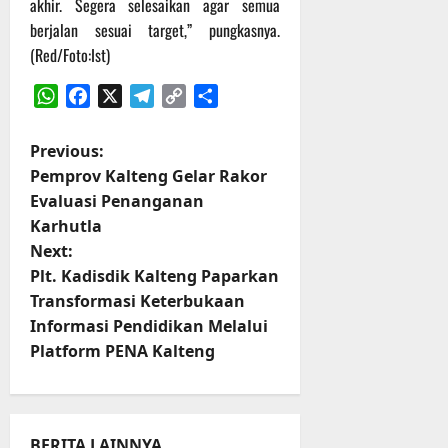
akhir. Segera selesaikan agar semua
berjalan sesuai target,” pungkasnya.
(Red/Foto:Ist)
WhatsApp
Facebook
X
Telegram
Copy
Share
Link
P
Previous:
Pemprov Kalteng Gelar Rakor
o
Evaluasi Penanganan
Karhutla
s
Next:
t
Plt. Kadisdik Kalteng Paparkan
Transformasi Keterbukaan
n
Informasi Pendidikan Melalui
Platform PENA Kalteng
a
v
BERITA LAINNYA