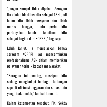
t
s
b
u
“Jangan sampai tidak dipakai. Seragam
B
a
r
e
h
itu adalah identitas kita sebagai ASN. Jadi
e
r
kalau kita tidak bersyukur dan tidak
O
l
5
merasa bangga, tentu perlu kita
f
a
Agustus
pertanyakan kembali komitmen kita
f
n
2026
sebagai bagian dari KORPRI,” tegasnya.
r
j
o
u
Lebih lanjut, ia menjelaskan bahwa
a
t
seragam KORPRI juga mencerminkan
d
profesionalisme ASN dalam memberikan
S
3
pelayanan terbaik kepada masyarakat.
e
Agustus
r
2026
“Seragam ini penting, meskipun kita
i
sedang menghadapi berbagai tantangan
3
P
seperti efisiensi anggaran dan situasi lain
a
yang tidak mudah,” tambah Leonard.
s
u
Dalam kesempatan tersebut, Plt. Sekda