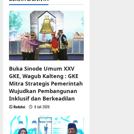
i
g
a
t
i
o
Buka Sinode Umum XXV
n
GKE, Wagub Kalteng : GKE
Mitra Strategis Pemerintah
Wujudkan Pembangunan
Inklusif dan Berkeadilan
Redaksi
8 Juli 2026