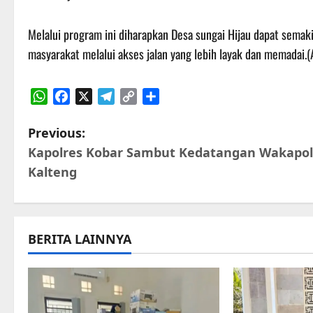
Melalui program ini diharapkan Desa sungai Hijau dapat sema
masyarakat melalui akses jalan yang lebih layak dan memadai.(
WhatsApp
Facebook
X
Telegram
Copy
Share
Link
P
Previous:
Kapolres Kobar Sambut Kedatangan Wakapo
o
Kalteng
s
t
BERITA LAINNYA
n
a
v