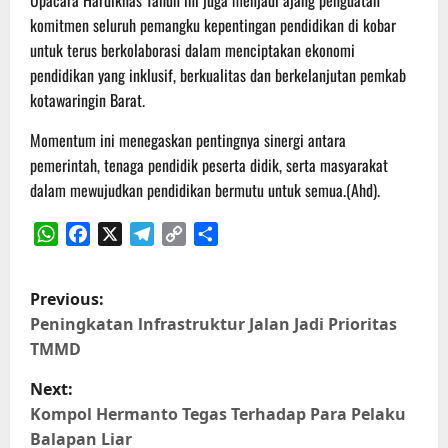
Upacara Hardiknas Tahun ini juga menjadi ajang penguatan
komitmen seluruh pemangku kepentingan pendidikan di kobar
untuk terus berkolaborasi dalam menciptakan ekonomi
pendidikan yang inklusif, berkualitas dan berkelanjutan pemkab
kotawaringin Barat.
Momentum ini menegaskan pentingnya sinergi antara
pemerintah, tenaga pendidik peserta didik, serta masyarakat
dalam mewujudkan pendidikan bermutu untuk semua.(Ahd).
WhatsApp
Facebook
X
Telegram
Copy
Share
Link
P
Previous:
o
Peningkatan lnfrastruktur Jalan Jadi Prioritas
TMMD
s
Next:
t
Kompol Hermanto Tegas Terhadap Para Pelaku
Balapan Liar