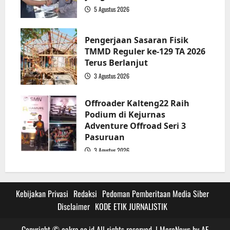
5 Agustus 2026
3
Pengerjaan Sasaran Fisik
TMMD Reguler ke-129 TA 2026
Terus Berlanjut
3 Agustus 2026
4
Offroader Kalteng22 Raih
Podium di Kejurnas
Adventure Offroad Seri 3
Pasuruan
3 Agustus 2026
5
Kebijakan Privasi
Redaksi
Pedoman Pemberitaan Media Siber
Disclaimer
KODE ETIK JURNALISTIK
Copyright © cakra.co.id All rights reserved.
|
MoreNews
by AF