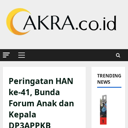
Skip
to
content
Primary
Menu
TRENDING
Peringatan HAN
NEWS
ke-41, Bunda
K
Forum Anak dan
a
p
Kepala
o
1
l
DP3APPKB
s