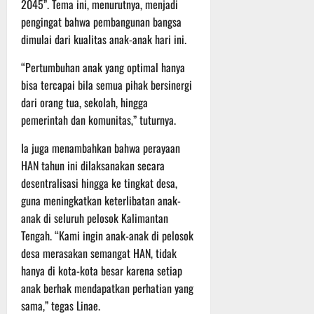
r
2045”. Tema ini, menurutnya, menjadi
u
pengingat bahwa pembangunan bangsa
a
dimulai dari kualitas anak-anak hari ini.
n
“Pertumbuhan anak yang optimal hanya
3
bisa tercapai bila semua pihak bersinergi
Agustus
dari orang tua, sekolah, hingga
2026
pemerintah dan komunitas,” tuturnya.
Ia juga menambahkan bahwa perayaan
HAN tahun ini dilaksanakan secara
desentralisasi hingga ke tingkat desa,
guna meningkatkan keterlibatan anak-
anak di seluruh pelosok Kalimantan
Tengah. “Kami ingin anak-anak di pelosok
desa merasakan semangat HAN, tidak
hanya di kota-kota besar karena setiap
anak berhak mendapatkan perhatian yang
sama,” tegas Linae.