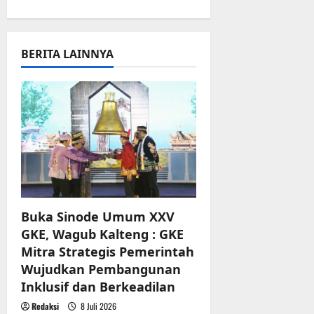
i
g
BERITA LAINNYA
a
t
i
o
n
Buka Sinode Umum XXV
GKE, Wagub Kalteng : GKE
Mitra Strategis Pemerintah
Wujudkan Pembangunan
Inklusif dan Berkeadilan
Redaksi
8 Juli 2026