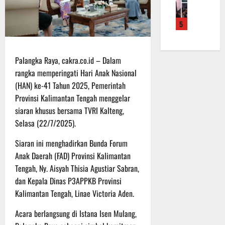
f
a
e
m
b
r
n
r
a
a
5
o
S
a
L
u
a
a
h
a
a
d
s
k
k
n
e
a
Palangka Raya, cakra.co.id – Dalam
a
u
d
r
r
n
k
rangka memperingati Hari Anak Nasional
i
K
a
B
a
S
(HAN) ke-41 Tahun 2025, Pemerintah
a
n
a
n
P
Provinsi Kalimantan Tengah menggelar
l
F
n
P
B
siaran khusus bersama TVRI Kalteng,
t
i
t
e
U
Selasa (22/7/2025).
e
s
u
n
n
i
a
g
6
Siaran ini menghadirkan Bunda Forum
g
k
n
e
Agustus
Anak Daerah (FAD) Provinsi Kalimantan
2
T
k
c
2026
Tengah, Ny. Aisyah Thisia Agustiar Sabran,
2
M
e
e
R
dan Kepala Dinas P3APPKB Provinsi
M
p
k
a
D
a
Kalimantan Tengah, Linae Victoria Aden.
a
i
R
d
n
h
Acara berlangsung di Istana Isen Mulang,
e
a
R
P
g