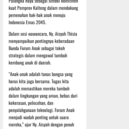
Palangka Raya sebagai simbol komitmen
P
u
o
u
e
t
kuat Pemprov Kalteng dalam mendukung
d
l
r
i
pemenuhan hak-hak anak menuju
i
e
s
n
Indonesia Emas 2045.
u
r
o
m
k
n
Dalam sesi wawancara, Ny. Aisyah Thisia
6
d
e
e
Agustus
menyampaikan pentingnya keberadaan
i
-
l
2026
Bunda Forum Anak sebagai tokoh
K
1
y
strategis dalam mengawal tumbuh
e
2
a
kembang anak di daerah.
j
9
n
u
T
g
“Anak-anak adalah tunas bangsa yang
r
A
A
harus kita jaga bersama. Tugas kita
n
2
l
a
adalah memastikan mereka tumbuh
0
a
s
2
dalam lingkungan yang aman, bebas dari
m
A
6
i
kekerasan, pelecehan, dan
d
T
M
penyalahgunaan teknologi. Forum Anak
v
e
u
menjadi wadah penting untuk suara
e
r
s
mereka,” ujar Ny. Aisyah dengan penuh
n
u
i