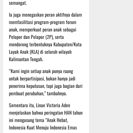
semangat.
t
s
b
u
B
a
Ia juga menegaskan peran aktifnya dalam
r
e
h
memfasilitasi program-program forum
e
r
anak, memperkuat peran anak sebagai
O
l
5
f
Pelopor dan Pelapor (2P), serta
a
Agustus
f
n
2026
mendorong terbentuknya Kabupaten/Kota
r
j
Layak Anak (KLA) di seluruh wilayah
o
u
Kalimantan Tengah.
a
t
d
“Kami ingin setiap anak punya ruang
S
3
untuk berpartisipasi, bukan hanya jadi
e
Agustus
penerima keputusan, tapi juga bagian dari
r
2026
pembuat perubahan,” tambahnya.
i
3
Sementara itu, Linae Victoria Aden
P
menjelaskan bahwa peringatan HAN tahun
a
ini mengusung tema “Anak Hebat,
s
Indonesia Kuat Menuju Indonesia Emas
u