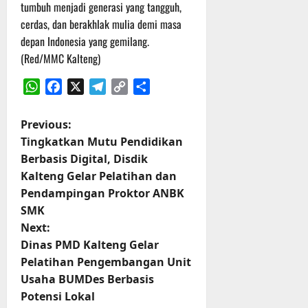
tumbuh menjadi generasi yang tangguh,
cerdas, dan berakhlak mulia demi masa
depan Indonesia yang gemilang.
(Red/MMC Kalteng)
WhatsApp
Facebook
X
Telegram
Copy
Share
Link
P
Previous:
Tingkatkan Mutu Pendidikan
o
Berbasis Digital, Disdik
Kalteng Gelar Pelatihan dan
s
Pendampingan Proktor ANBK
t
SMK
Next:
n
Dinas PMD Kalteng Gelar
Pelatihan Pengembangan Unit
a
Usaha BUMDes Berbasis
v
Potensi Lokal