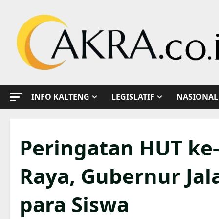
Skip
to
content
INFO KALTENG
LEGISLATIF
NASIONAL
Peringatan HUT ke
Raya, Gubernur Jal
para Siswa