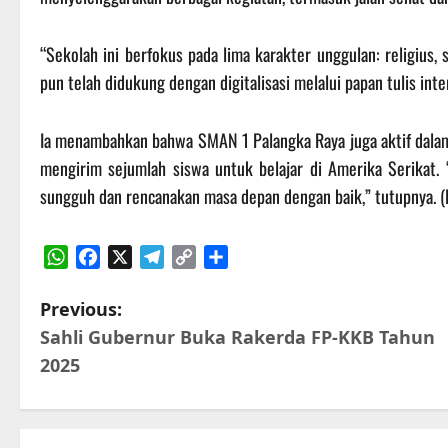
‎“Sekolah ini berfokus pada lima karakter unggulan: religius, 
pun telah didukung dengan digitalisasi melalui papan tulis intera
‎Ia menambahkan bahwa SMAN 1 Palangka Raya juga aktif dalam
mengirim sejumlah siswa untuk belajar di Amerika Serikat. 
sungguh dan rencanakan masa depan dengan baik,” tutupnya. (
WhatsApp
Facebook
X
Telegram
Copy
Share
Link
P
Previous:
Sahli Gubernur Buka Rakerda FP-KKB Tahun
o
2025
s
t