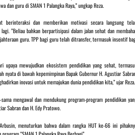
swa dan guru di SMAN 1 Palangka Raya,” ungkap Reza.
t berinteraksi dan memberikan motivasi secara langsung tela
agi. ‎”Beliau bahkan berpartisipasi dalam jalan sehat dan membaha
jahteraan guru. TPP bagi guru telah ditransfer, termasuk insentif ba
ri upaya mewujudkan ekosistem pendidikan yang sehat, termasu
kah nyata di bawah kepemimpinan Bapak Gubernur H. Agustiar Sabran
adirkan inovasi untuk memajukan dunia pendidikan kita,” ujar Reza.
ma-sama mengawal dan mendukung program-program pendidikan yan
tiar Sabran dan H. Edy Pratowo.
 Arbusin, menuturkan bahwa dalam rangka HUT ke-66 ini pihakny
n program “SMAN 1 Palangka Raya Berbagi”.