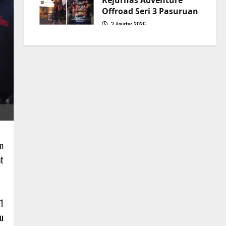
Kejurnas Adventure
Offroad Seri 3 Pasuruan
3 Agustus 2026
5
m
t
1
u