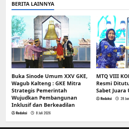
BERITA LAINNYA
n
a
v
i
g
a
Buka Sinode Umum XXV GKE,
MTQ VIII KO
t
Wagub Kalteng : GKE Mitra
Resmi Ditut
Strategis Pemerintah
Sabet Juar
i
Wujudkan Pembangunan
Redaksi
28 Jun
o
Inklusif dan Berkeadilan
Redaksi
8 Juli 2026
n