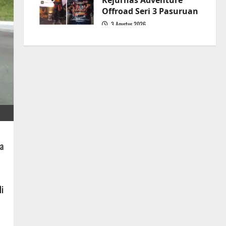
Kejurnas Adventure
Offroad Seri 3 Pasuruan
3 Agustus 2026
5
a
i