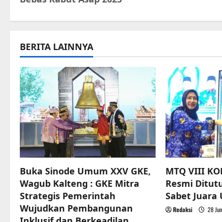
s
t
BERITA LAINNYA
n
a
v
i
g
a
Buka Sinode Umum XXV GKE,
MTQ VIII KO
t
Wagub Kalteng : GKE Mitra
Resmi Ditut
Strategis Pemerintah
Sabet Juar
i
Wujudkan Pembangunan
Redaksi
28 Jun
Inklusif dan Berkeadilan