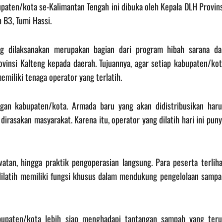
upaten/kota se-Kalimantan Tengah ini dibuka oleh Kepala DLH Provin
 B3, Tumi Hassi.
g dilaksanakan merupakan bagian dari program hibah sarana da
vinsi Kalteng kepada daerah. Tujuannya, agar setiap kabupaten/kot
emiliki tenaga operator yang terlatih.
ngan kabupaten/kota. Armada baru yang akan didistribusikan haru
dirasakan masyarakat. Karena itu, operator yang dilatih hari ini pun
atan, hingga praktik pengoperasian langsung. Para peserta terliha
dilatih memiliki fungsi khusus dalam mendukung pengelolaan sampa
abupaten/kota lebih siap menghadapi tantangan sampah yang teru