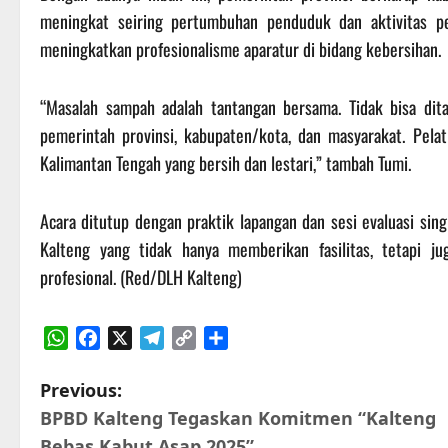
meningkat seiring pertumbuhan penduduk dan aktivitas p
meningkatkan profesionalisme aparatur di bidang kebersihan.
“Masalah sampah adalah tantangan bersama. Tidak bisa dita
pemerintah provinsi, kabupaten/kota, dan masyarakat. Pelati
Kalimantan Tengah yang bersih dan lestari,” tambah Tumi.
Acara ditutup dengan praktik lapangan dan sesi evaluasi sing
Kalteng yang tidak hanya memberikan fasilitas, tetapi
profesional. (Red/DLH Kalteng)
WhatsApp
Facebook
X
Telegram
Copy
Share
Link
P
Previous:
BPBD Kalteng Tegaskan Komitmen “Kalteng
o
Bebas Kabut Asap 2025”