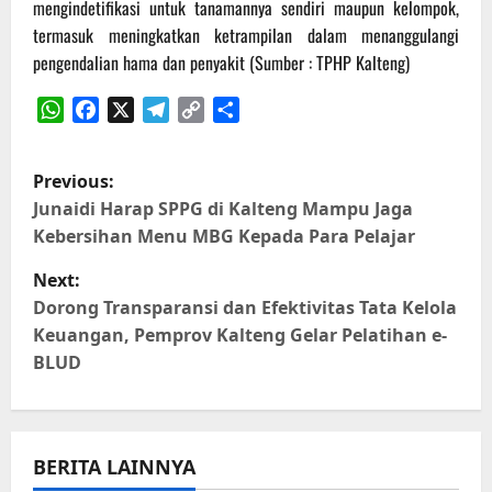
mengindetifikasi untuk tanamannya sendiri maupun kelompok,
termasuk meningkatkan ketrampilan dalam menanggulangi
pengendalian hama dan penyakit (Sumber : TPHP Kalteng)
WhatsApp
Facebook
X
Telegram
Copy
Share
Link
P
Previous:
o
Junaidi Harap SPPG di Kalteng Mampu Jaga
Kebersihan Menu MBG Kepada Para Pelajar
s
Next:
t
Dorong Transparansi dan Efektivitas Tata Kelola
Keuangan, Pemprov Kalteng Gelar Pelatihan e-
n
BLUD
a
v
BERITA LAINNYA