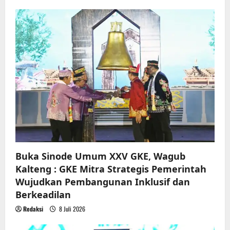
i
g
a
t
i
o
n
Buka Sinode Umum XXV GKE, Wagub
Kalteng : GKE Mitra Strategis Pemerintah
Wujudkan Pembangunan Inklusif dan
Berkeadilan
Redaksi
8 Juli 2026