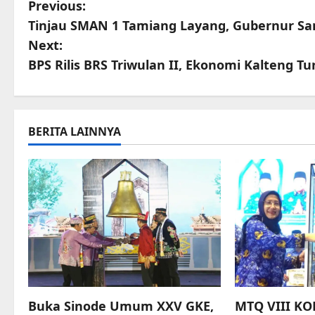
Link
P
Previous:
Tinjau SMAN 1 Tamiang Layang, Gubernur S
o
Next:
s
BPS Rilis BRS Triwulan II, Ekonomi Kalteng T
t
n
BERITA LAINNYA
a
v
i
g
a
t
Buka Sinode Umum XXV GKE,
MTQ VIII KO