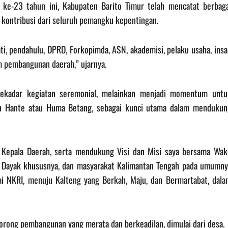
ke-23 tahun ini, Kabupaten Barito Timur telah mencatat berbaga
kontribusi dari seluruh pemangku kepentingan.
i, pendahulu, DPRD, Forkopimda, ASN, akademisi, pelaku usaha, ins
m pembangunan daerah,” ujarnya.
sekadar kegiatan seremonial, melainkan menjadi momentum untu
u Hante atau Huma Betang, sebagai kunci utama dalam mendukun
Kepala Daerah, serta mendukung Visi dan Misi saya bersama Waki
t Dayak khususnya, dan masyarakat Kalimantan Tengah pada umumny
kai NKRI, menuju Kalteng yang Berkah, Maju, dan Bermartabat, dala
ong pembangunan yang merata dan berkeadilan, dimulai dari desa.