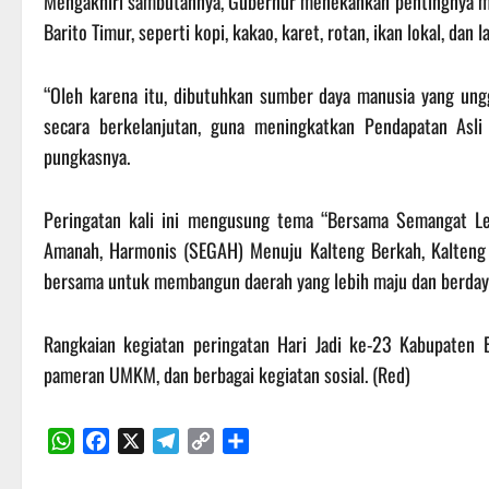
Mengakhiri sambutannya, Gubernur menekankan pentingnya me
Barito Timur, seperti kopi, kakao, karet, rotan, ikan lokal, dan l
“Oleh karena itu, dibutuhkan sumber daya manusia yang ung
secara berkelanjutan, guna meningkatkan Pendapatan Asli
pungkasnya.
Peringatan kali ini mengusung tema “Bersama Semangat Le
Amanah, Harmonis (SEGAH) Menuju Kalteng Berkah, Kalteng 
bersama untuk membangun daerah yang lebih maju dan berdaya
Rangkaian kegiatan peringatan Hari Jadi ke-23 Kabupaten B
pameran UMKM, dan berbagai kegiatan sosial. (Red)
WhatsApp
Facebook
X
Telegram
Copy
Share