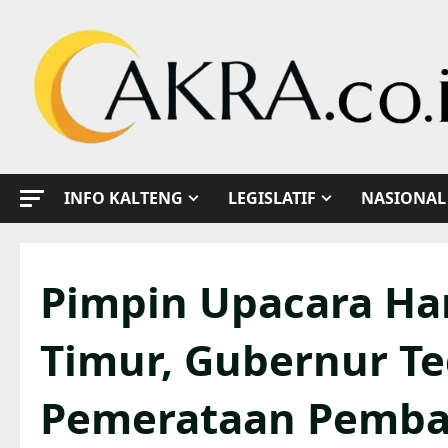
Skip
to
content
INFO KALTENG
LEGISLATIF
NASIONAL
Pimpin Upacara Hari
Timur, Gubernur T
Pemerataan Pemb