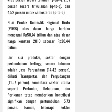
P
u
o
u
persen secara triwulanan (q-to-q), dan
e
t
d
l
r
i
4,52 persen untuk semesteran (c-to-c).
i
e
s
n
u
r
Nilai Produk Domestik Regional Bruto
o
m
k
n
(PDRB) atas dasar harga berlaku
6
d
e
e
Agustus
mencapai Rp58,74 triliun dan atas dasar
i
-
l
2026
harga konstan 2010 sebesar Rp30,44
K
1
y
triliun.
e
2
a
j
9
n
Dari sisi produksi, sektor dengan
u
T
g
pertumbuhan tertinggi secara tahunan
r
A
A
adalah Jasa Perusahaan (14,42 persen),
n
2
l
diikuti Transportasi dan Pergudangan
a
0
a
s
(11,57 persen), sementara sektor utama
2
m
A
6
seperti Pertanian, Kehutanan, dan
i
d
T
M
Perikanan tetap memberikan kontribusi
v
e
u
signifikan dengan pertumbuhan 5,73
e
r
s
persen. Namun, beberapa sektor
n
u
i