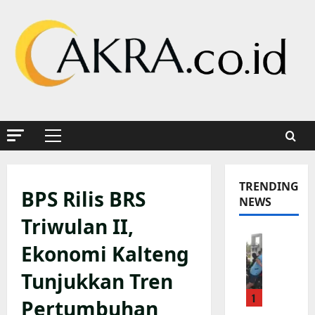
Skip
to
content
Primary
Menu
TRENDING
BPS Rilis BRS
NEWS
Triwulan II,
K
Ekonomi Kalteng
a
p
Tunjukkan Tren
o
1
l
Pertumbuhan
s