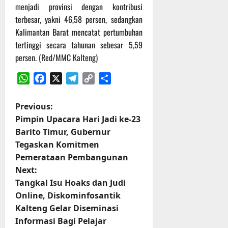
r
menjadi provinsi dengan kontribusi
u
terbesar, yakni 46,58 persen, sedangkan
a
Kalimantan Barat mencatat pertumbuhan
n
tertinggi secara tahunan sebesar 5,59
persen. (Red/MMC Kalteng)
3
Agustus
WhatsApp
Facebook
X
Telegram
Copy
Share
2026
Link
P
Previous:
Pimpin Upacara Hari Jadi ke-23
o
Barito Timur, Gubernur
Tegaskan Komitmen
s
Pemerataan Pembangunan
t
Next:
Tangkal Isu Hoaks dan Judi
n
Online, Diskominfosantik
Kalteng Gelar Diseminasi
a
Informasi Bagi Pelajar