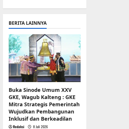
v
i
BERITA LAINNYA
g
a
t
i
o
n
Buka Sinode Umum XXV
GKE, Wagub Kalteng : GKE
Mitra Strategis Pemerintah
Wujudkan Pembangunan
Inklusif dan Berkeadilan
Redaksi
8 Juli 2026