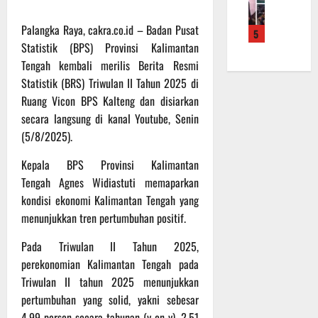
f
a
e
m
b
r
n
r
a
a
Palangka Raya, cakra.co.id – Badan Pusat
5
o
S
a
L
u
Statistik (BPS) Provinsi Kalimantan
a
a
h
a
a
Tengah kembali merilis Berita Resmi
d
s
k
k
n
e
Statistik (BRS) Triwulan II Tahun 2025 di
a
a
u
d
r
r
Ruang Vicon BPS Kalteng dan disiarkan
n
k
i
K
a
B
a
secara langsung di kanal Youtube, Senin
S
a
n
a
n
P
(5/8/2025).
l
F
n
P
B
t
i
t
Kepala BPS Provinsi Kalimantan
e
U
e
s
u
n
Tengah Agnes Widiastuti memaparkan
n
i
a
g
kondisi ekonomi Kalimantan Tengah yang
6
g
k
n
e
Agustus
menunjukkan tren pertumbuhan positif.
2
T
k
c
2026
2
M
e
e
Pada Triwulan II Tahun 2025,
R
M
p
k
perekonomian Kalimantan Tengah pada
a
D
a
a
Triwulan II tahun 2025 menunjukkan
i
R
d
n
pertumbuhan yang solid, yakni sebesar
h
e
a
R
P
4,99 persen secara tahunan (y-on-y), 2,51
g