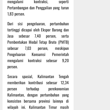
mengalami kontraksi, seperti
t
s
b
Pertambangan dan Penggalian yang turun
u
B
a
1,83 persen.
r
e
h
e
r
Dari sisi pengeluaran, pertumbuhan
O
l
5
tertinggi dicapai oleh Ekspor Barang dan
f
a
Agustus
f
Jasa sebesar 7,40 persen, serta
n
2026
r
j
Pembentukan Modal Tetap Bruto (PMTB)
o
u
sebesar 7,03 persen, meskipun
a
t
Pengeluaran Konsumsi Pemerintah
d
mengalami kontraksi sebesar 9,20
S
3
persen.
e
Agustus
r
2026
Secara spasial, Kalimantan Tengah
i
memberikan kontribusi sebesar 12,34
3
persen terhadap perekonomian
P
Kalimantan, dengan pertumbuhan yang
a
s
konsisten bersama provinsi lainnya di
u
wilayah ini. Kalimantan Timur masih