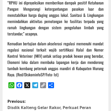
“RPHU ini diproyeksikan memberikan dampak positif Ketahanan
Pangan: Mengurangi ketergantungan pasokan luar dan
menstabilkan harga daging unggas lokal. Sanitasi & Lingkungan
memindahkan aktivitas pemotongan ke fasilitas terpadu yang
ramah lingkungan dengan sistem pengolahan limbah yang
terstandar,” ucapnya.
Kemudian bertujian dalam akselerasi regulasi memenuhi mandat
regulasi nasional terkait wajib sertifikasi Halal dan Nomor
Kontrol Veteriner (NKV) untuk setiap produk hewan yang beredar,
Ekonomi loka dalam membuka lapangan kerja dan mendorong
tumbuh kembang peternak unggas mandiri di Kabupaten Murung
Raya. (Red/DiskominfoSP/Foto: Ist)
WhatsApp
Facebook
X
Telegram
Copy
Share
Link
P
Previous:
o
Disdik Kalteng Gelar Rakor, Perkuat Peran