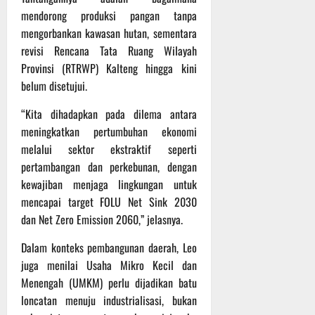
r
mendorong produksi pangan tanpa
u
mengorbankan kawasan hutan, sementara
a
n
revisi Rencana Tata Ruang Wilayah
Provinsi (RTRWP) Kalteng hingga kini
3
belum disetujui.
Agustus
2026
“Kita dihadapkan pada dilema antara
meningkatkan pertumbuhan ekonomi
melalui sektor ekstraktif seperti
pertambangan dan perkebunan, dengan
kewajiban menjaga lingkungan untuk
mencapai target FOLU Net Sink 2030
dan Net Zero Emission 2060,” jelasnya.
Dalam konteks pembangunan daerah, Leo
juga menilai Usaha Mikro Kecil dan
Menengah (UMKM) perlu dijadikan batu
loncatan menuju industrialisasi, bukan