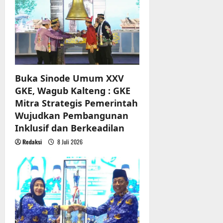
a
t
i
o
Buka Sinode Umum XXV
n
GKE, Wagub Kalteng : GKE
Mitra Strategis Pemerintah
Wujudkan Pembangunan
Inklusif dan Berkeadilan
Redaksi
8 Juli 2026