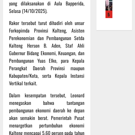
f
a
e
yang dilaksanakan di Aula Bapperida,
m
b
r
n
r
a
Selasa (14/10/2025).
a
5
o
S
a
L
u
a
a
Rakor tersebut turut dihadiri oleh unsur
h
a
a
d
s
k
k
Forkopimda Provinsi Kalteng, Asisten
n
e
a
a
u
d
Perekonomian dan Pembangunan Setda
r
r
n
k
i
Kalteng Herson B. Aden, Staf Ahli
K
a
B
a
S
Gubernur Bidang Ekonomi, Keuangan, dan
a
n
a
n
P
Pembangunan Yuas Elko, para Kepala
l
F
n
P
B
Perangkat Daerah Provinsi maupun
t
i
t
e
U
e
s
Kabupaten/Kota, serta Kepala Instansi
u
n
n
i
a
Vertikal terkait.
g
6
g
k
n
e
Agustus
2
Dalam kesempatan tersebut, Leonard
T
k
c
2026
2
M
e
menegaskan bahwa tantangan
e
R
M
p
k
pembangunan ekonomi daerah ke depan
a
D
a
a
akan semakin berat. Pemerintah Pusat
i
R
d
n
menargetkan pertumbuhan ekonomi
h
e
a
R
Kalteng mencapai 5,60 persen pada tahun
P
g