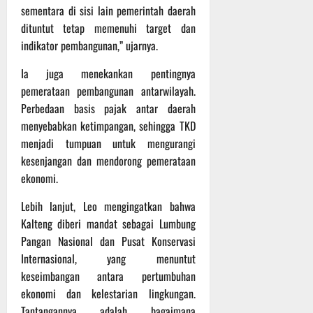
t
s
sementara di sisi lain pemerintah daerah
b
u
B
a
dituntut tetap memenuhi target dan
r
e
h
indikator pembangunan,” ujarnya.
e
r
O
l
Ia juga menekankan pentingnya
5
f
a
Agustus
pemerataan pembangunan antarwilayah.
f
n
2026
Perbedaan basis pajak antar daerah
r
j
menyebabkan ketimpangan, sehingga TKD
o
u
menjadi tumpuan untuk mengurangi
a
t
kesenjangan dan mendorong pemerataan
d
S
ekonomi.
3
e
Agustus
Lebih lanjut, Leo mengingatkan bahwa
r
2026
Kalteng diberi mandat sebagai Lumbung
i
3
Pangan Nasional dan Pusat Konservasi
P
Internasional, yang menuntut
a
keseimbangan antara pertumbuhan
s
ekonomi dan kelestarian lingkungan.
u
Tantangannya adalah bagaimana