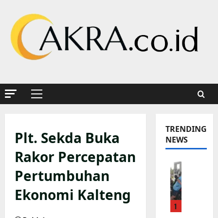
Skip
to
content
Primary
Menu
TRENDING
Plt. Sekda Buka
NEWS
Rakor Percepatan
K
Pertumbuhan
a
p
Ekonomi Kalteng
o
1
l
s