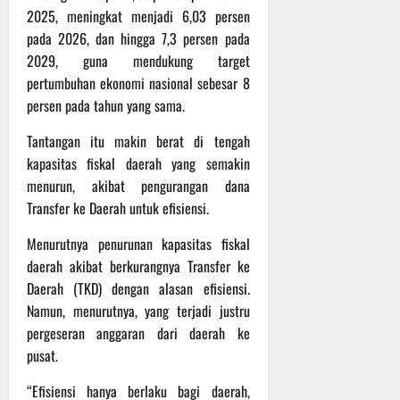
P
u
2025, meningkat menjadi 6,03 persen
o
u
e
t
d
pada 2026, dan hingga 7,3 persen pada
l
r
i
i
e
2029, guna mendukung target
s
n
u
r
o
pertumbuhan ekonomi nasional sebesar 8
m
k
n
persen pada tahun yang sama.
6
d
e
e
Agustus
i
-
l
Tantangan itu makin berat di tengah
2026
K
1
y
kapasitas fiskal daerah yang semakin
e
2
a
menurun, akibat pengurangan dana
j
9
n
Transfer ke Daerah untuk efisiensi.
u
T
g
r
A
A
Menurutnya penurunan kapasitas fiskal
n
2
l
daerah akibat berkurangnya Transfer ke
a
0
a
Daerah (TKD) dengan alasan efisiensi.
s
2
m
Namun, menurutnya, yang terjadi justru
A
6
i
d
pergeseran anggaran dari daerah ke
T
M
v
e
pusat.
u
e
r
s
“Efisiensi hanya berlaku bagi daerah,
n
u
i