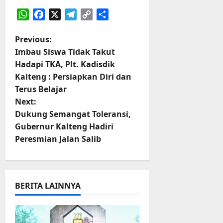
WhatsApp
Facebook
X
Telegram
Copy
Share
Link
P
Previous:
Imbau Siswa Tidak Takut
o
Hadapi TKA, Plt. Kadisdik
Kalteng : Persiapkan Diri dan
s
Terus Belajar
t
Next:
Dukung Semangat Toleransi,
n
Gubernur Kalteng Hadiri
Peresmian Jalan Salib
a
v
i
BERITA LAINNYA
g