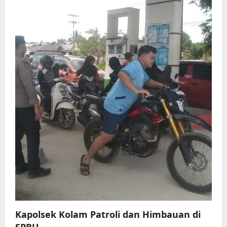
g
a
t
i
o
n
Kapolsek Kolam Patroli dan Himbauan di