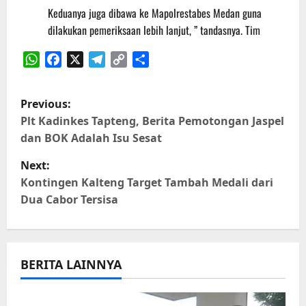
Keduanya juga dibawa ke Mapolrestabes Medan guna
dilakukan pemeriksaan lebih lanjut, ” tandasnya. Tim
WhatsApp
Facebook
X
Telegram
Copy
Share
Link
P
Previous:
o
Plt Kadinkes Tapteng, Berita Pemotongan Jaspel
dan BOK Adalah Isu Sesat
s
Next:
t
Kontingen Kalteng Target Tambah Medali dari
Dua Cabor Tersisa
n
a
BERITA LAINNYA
v
i