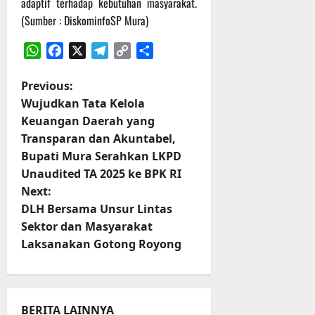
adaptif terhadap kebutuhan masyarakat.
r
u
(Sumber : DiskominfoSP Mura)
a
n
WhatsApp
Facebook
X
Telegram
Copy
Share
3
Link
P
Previous:
Agustus
Wujudkan Tata Kelola
2026
o
Keuangan Daerah yang
Transparan dan Akuntabel,
s
Bupati Mura Serahkan LKPD
t
Unaudited TA 2025 ke BPK RI
Next:
n
DLH Bersama Unsur Lintas
Sektor dan Masyarakat
a
Laksanakan Gotong Royong
v
i
BERITA LAINNYA