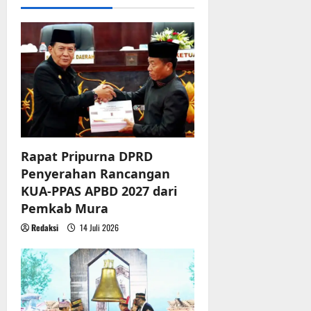
g
a
t
i
o
n
Rapat Pripurna DPRD
Penyerahan Rancangan
KUA-PPAS APBD 2027 dari
Pemkab Mura
Redaksi
14 Juli 2026