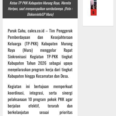
f
a
e
Ketua TP PKK Kabupaten Murung Raya, Warnita
m
b
r
n
r
Heriyus, saat menyampaikan sambutannya. (Foto :
a
a
5
o
S
a
DiskominfoSP Mura)
L
u
a
a
h
a
a
d
s
k
k
n
e
Puruk Cahu, cakra.co.id – Tim Penggerak
a
a
u
d
r
r
n
Pemberdayaan dan Kesejahteraan
k
i
K
a
B
a
Keluarga (TP-PKK) Kabupaten Murung
S
a
n
a
n
P
Raya (Mura) menggelar Rapat
l
F
n
P
B
Sinkronisasi Kegiatan TP-PKK tingkat
t
i
t
e
U
Kabupaten Tahun 2026 sebagai upaya
e
s
u
n
menyelaraskan program kerja dari tingkat
n
i
a
g
6
g
Kabupaten hingga Kecamatan dan Desa.
k
n
e
Agustus
2
T
k
c
2026
Kegiatan ini bertujuan memperkuat
2
M
e
e
koordinasi, integrasi, serta sinergi
R
M
p
k
a
D
pelaksanaan 10 program pokok PKK agar
a
a
i
R
d
berjalan efektif, terarah dan
n
h
e
a
R
berkelanjutan sesuai prioritas
P
g