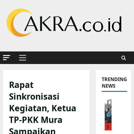
Skip
to
content
Primary
Menu
TRENDING
Rapat
NEWS
Sinkronisasi
K
Kegiatan, Ketua
a
p
TP-PKK Mura
o
1
l
Sampaikan
s