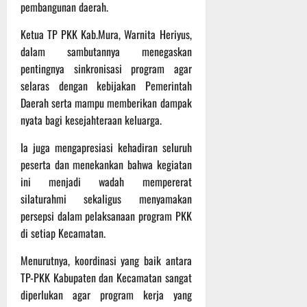
P
u
pembangunan daerah.
o
u
e
t
d
l
r
i
Ketua TP PKK Kab.Mura, Warnita Heriyus,
i
e
s
n
dalam sambutannya menegaskan
u
r
o
pentingnya sinkronisasi program agar
m
k
n
6
selaras dengan kebijakan Pemerintah
d
e
e
Agustus
Daerah serta mampu memberikan dampak
i
-
l
2026
K
nyata bagi kesejahteraan keluarga.
1
y
e
2
a
Ia juga mengapresiasi kehadiran seluruh
j
9
n
peserta dan menekankan bahwa kegiatan
u
T
g
r
A
ini menjadi wadah mempererat
A
n
2
l
silaturahmi sekaligus menyamakan
a
0
a
persepsi dalam pelaksanaan program PKK
s
2
m
di setiap Kecamatan.
A
6
i
d
T
M
Menurutnya, koordinasi yang baik antara
v
e
u
TP-PKK Kabupaten dan Kecamatan sangat
e
r
s
diperlukan agar program kerja yang
n
u
i