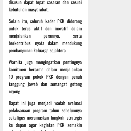
disusun dapat tepat sasaran dan sesuai
t
s
b
kebutuhan masyarakat.
u
B
a
r
e
h
Selain itu, seluruh kader PKK didorong
e
r
untuk terus aktif dan inovatif dalam
O
l
5
menjalankan perannya, serta
f
a
Agustus
f
n
berkontribusi nyata dalam mendukung
2026
r
j
pembangunan keluarga sejahtera.
o
u
a
Warnita juga mengingatkan pentingnya
t
d
komitmen bersama dalam menjalankan
S
3
10 program pokok PKK dengan penuh
e
Agustus
tanggung jawab dan semangat gotong
r
2026
royong.
i
3
Rapat ini juga menjadi wadah evaluasi
P
pelaksanaan program tahun sebelumnya
a
sekaligus merumuskan langkah strategis
s
ke depan agar kegiatan PKK semakin
u