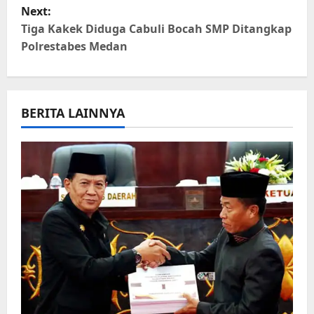
s
Next:
t
Tiga Kakek Diduga Cabuli Bocah SMP Ditangkap
Polrestabes Medan
n
a
BERITA LAINNYA
v
i
g
a
t
i
o