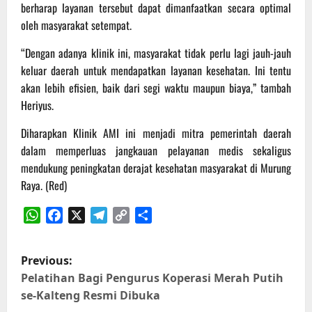
berharap layanan tersebut dapat dimanfaatkan secara optimal
oleh masyarakat setempat.
“Dengan adanya klinik ini, masyarakat tidak perlu lagi jauh-jauh
keluar daerah untuk mendapatkan layanan kesehatan. Ini tentu
akan lebih efisien, baik dari segi waktu maupun biaya,” tambah
Heriyus.
Diharapkan Klinik AMI ini menjadi mitra pemerintah daerah
dalam memperluas jangkauan pelayanan medis sekaligus
mendukung peningkatan derajat kesehatan masyarakat di Murung
Raya. (Red)
WhatsApp
Facebook
X
Telegram
Copy
Share
Link
P
Previous:
o
Pelatihan Bagi Pengurus Koperasi Merah Putih
se-Kalteng Resmi Dibuka