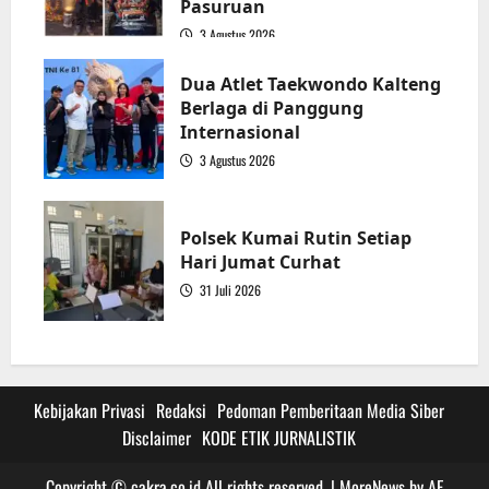
Pasuruan
3 Agustus 2026
3
Dua Atlet Taekwondo Kalteng
Berlaga di Panggung
Internasional
3 Agustus 2026
4
Polsek Kumai Rutin Setiap
Hari Jumat Curhat
31 Juli 2026
5
Kebijakan Privasi
Redaksi
Pedoman Pemberitaan Media Siber
Disclaimer
KODE ETIK JURNALISTIK
Copyright © cakra.co.id All rights reserved.
|
MoreNews
by AF