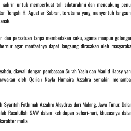
 hadirin untuk memperkuat tali silaturahmi dan mendukung penu
an Tengah H. Agustiar Sabran, terutama yang menyentuh langsun
 anak.
aan dan persatuan tanpa membedakan suku, agama maupun golongan
bernur agar manfaatnya dapat langsung dirasakan oleh masyaraka
syahdu, diawali dengan pembacaan Surah Yasin dan Maulid Habsy yan
dibawakan oleh Qoriah Nayla Humaira Azzahra semakin menamba
h Syarifah Fathimah Azzahra Alaydrus dari Malang, Jawa Timur. Dal
lak Rasulullah SAW dalam kehidupan sehari-hari, khususnya dala
arakter mulia.