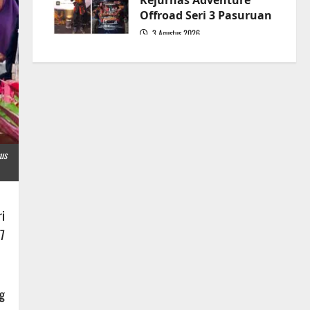
Kejurnas Adventure
Offroad Seri 3 Pasuruan
3 Agustus 2026
5
us
i
7
g