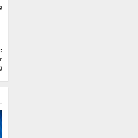
a
:
r
g