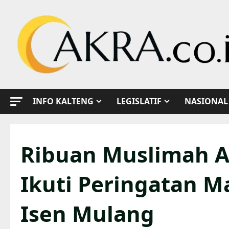
Skip
to
content
INFO KALTENG
LEGISLATIF
NASIONAL
Ribuan Muslimah 
Ikuti Peringatan Ma
Isen Mulang