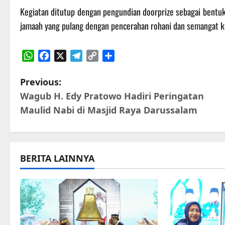
Kegiatan ditutup dengan pengundian doorprize sebagai bentu
jamaah yang pulang dengan pencerahan rohani dan semangat k
WhatsApp
Facebook
X
Telegram
Copy
Share
Link
P
Previous:
Wagub H. Edy Pratowo Hadiri Peringatan
o
Maulid Nabi di Masjid Raya Darussalam
s
t
BERITA LAINNYA
n
a
v