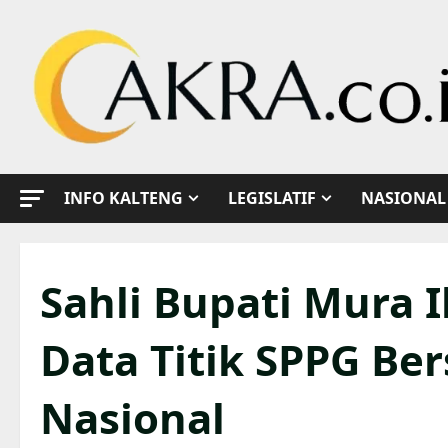
Skip
to
content
INFO KALTENG
LEGISLATIF
NASIONAL
Sahli Bupati Mura I
Data Titik SPPG Be
Nasional