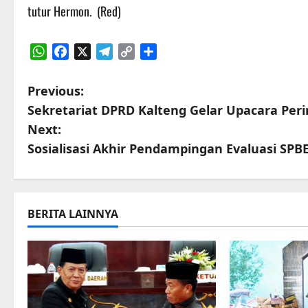
tutur Hermon. (Red)
WhatsApp
Facebook
X
Telegram
Copy
Share
Link
P
Previous:
Sekretariat DPRD Kalteng Gelar Upacara Peri
o
Next:
s
Sosialisasi Akhir Pendampingan Evaluasi SP
t
n
BERITA LAINNYA
a
v
i