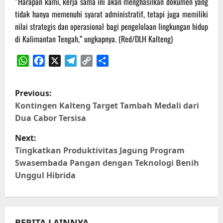
“Harapan kami, kerja sama ini akan menghasilkan dokumen yang
tidak hanya memenuhi syarat administratif, tetapi juga memiliki
nilai strategis dan operasional bagi pengelolaan lingkungan hidup
di Kalimantan Tengah,” ungkapnya. (Red/DLH Kalteng)
WhatsApp
Facebook
X
Telegram
Copy
Share
Link
P
Previous:
o
Kontingen Kalteng Target Tambah Medali dari
Dua Cabor Tersisa
s
Next:
t
Tingkatkan Produktivitas Jagung Program
Swasembada Pangan dengan Teknologi Benih
n
Unggul Hibrida
a
v
BERITA LAINNYA