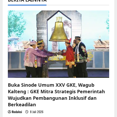
i
g
a
t
i
o
n
Buka Sinode Umum XXV GKE, Wagub
Kalteng : GKE Mitra Strategis Pemerintah
Wujudkan Pembangunan Inklusif dan
Berkeadilan
Redaksi
8 Juli 2026