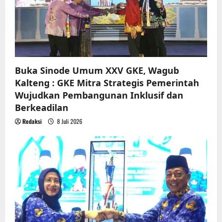
i
o
n
Buka Sinode Umum XXV GKE, Wagub
Kalteng : GKE Mitra Strategis Pemerintah
Wujudkan Pembangunan Inklusif dan
Berkeadilan
Redaksi
8 Juli 2026