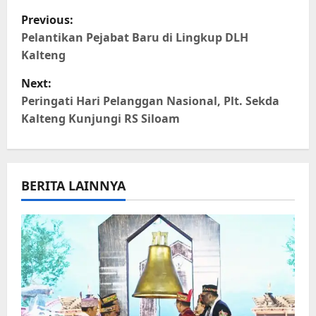
Link
P
Previous:
o
Pelantikan Pejabat Baru di Lingkup DLH
Kalteng
s
Next:
t
Peringati Hari Pelanggan Nasional, Plt. Sekda
Kalteng Kunjungi RS Siloam
n
a
BERITA LAINNYA
v
i
g
a
t