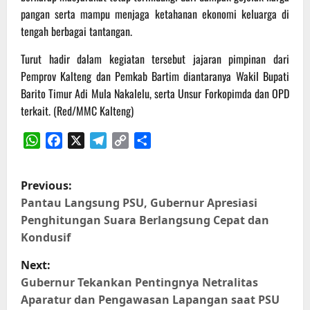
pangan serta mampu menjaga ketahanan ekonomi keluarga di
tengah berbagai tantangan.
Turut hadir dalam kegiatan tersebut jajaran pimpinan dari
Pemprov Kalteng dan Pemkab Bartim diantaranya Wakil Bupati
Barito Timur Adi Mula Nakalelu, serta Unsur Forkopimda dan OPD
terkait. (Red/MMC Kalteng)
WhatsApp
Facebook
X
Telegram
Copy
Share
Link
P
Previous:
o
Pantau Langsung PSU, Gubernur Apresiasi
Penghitungan Suara Berlangsung Cepat dan
s
Kondusif
t
Next:
Gubernur Tekankan Pentingnya Netralitas
n
Aparatur dan Pengawasan Lapangan saat PSU