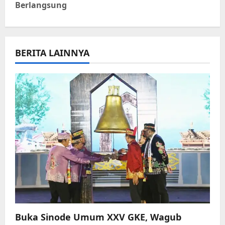
Berlangsung
a
v
i
BERITA LAINNYA
g
a
t
i
o
n
Buka Sinode Umum XXV GKE, Wagub