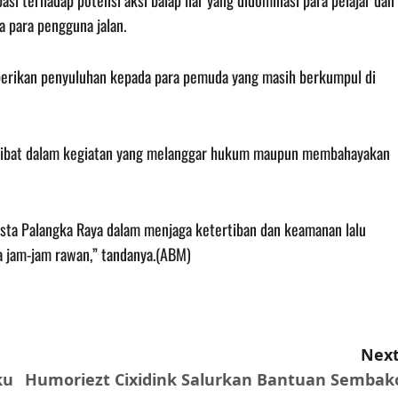
pasi terhadap potensi aksi balap liar yang didominasi para pelajar dan
a para pengguna jalan.
berikan penyuluhan kepada para pemuda yang masih berkumpul di
erlibat dalam kegiatan yang melanggar hukum maupun membahayakan
esta Palangka Raya dalam menjaga ketertiban dan keamanan lalu
da jam-jam rawan,” tandanya.(ABM)
Next
ku
Humoriezt Cixidink Salurkan Bantuan Sembak