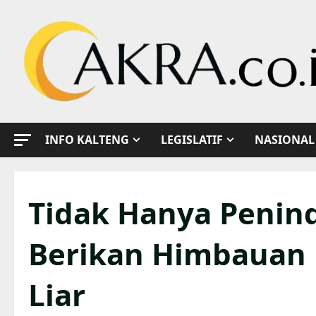
Skip
to
content
INFO KALTENG
LEGISLATIF
NASIONAL
Tidak Hanya Penind
Berikan Himbauan 
Liar