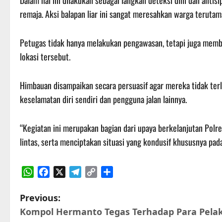
Dalam hal ini dilakukan sebagai langkah deteksi dini dan antisi
remaja. Aksi balapan liar ini sangat meresahkan warga terutam
Petugas tidak hanya melakukan pengawasan, tetapi juga mem
lokasi tersebut.
Himbauan disampaikan secara persuasif agar mereka tidak t
keselamatan diri sendiri dan pengguna jalan lainnya.
“Kegiatan ini merupakan bagian dari upaya berkelanjutan Polr
lintas, serta menciptakan situasi yang kondusif khususnya pa
WhatsApp
Facebook
X
Telegram
Copy
Share
Link
P
Previous:
Kompol Hermanto Tegas Terhadap Para Pela
o