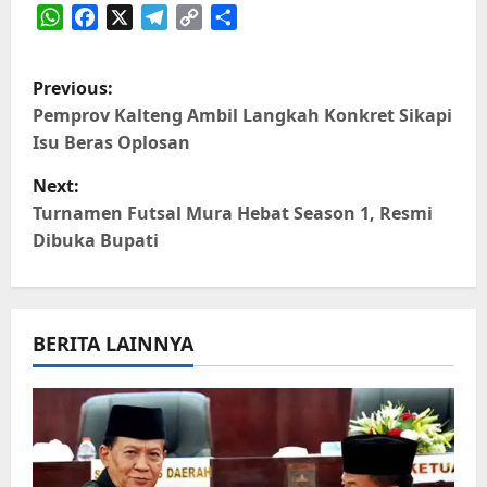
WhatsApp
Facebook
X
Telegram
Copy
Share
Link
P
Previous:
o
Pemprov Kalteng Ambil Langkah Konkret Sikapi
Isu Beras Oplosan
s
Next:
t
Turnamen Futsal Mura Hebat Season 1, Resmi
Dibuka Bupati
n
a
BERITA LAINNYA
v
i
g