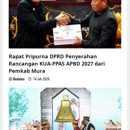
a
t
i
o
n
Rapat Pripurna DPRD Penyerahan
Rancangan KUA-PPAS APBD 2027 dari
Pemkab Mura
Redaksi
14 Juli 2026