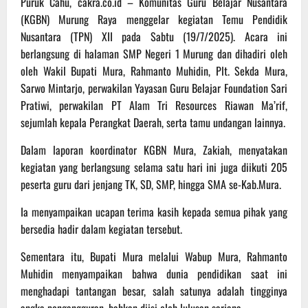
Puruk Cahu, cakra.co.id – Komunitas Guru Belajar Nusantara
(KGBN) Murung Raya menggelar kegiatan Temu Pendidik
Nusantara (TPN) XII pada Sabtu (19/7/2025). Acara ini
berlangsung di halaman SMP Negeri 1 Murung dan dihadiri oleh
oleh Wakil Bupati Mura, Rahmanto Muhidin, Plt. Sekda Mura,
Sarwo Mintarjo, perwakilan Yayasan Guru Belajar Foundation Sari
Pratiwi, perwakilan PT Alam Tri Resources Riawan Ma’rif,
sejumlah kepala Perangkat Daerah, serta tamu undangan lainnya.
Dalam laporan koordinator KGBN Mura, Zakiah, menyatakan
kegiatan yang berlangsung selama satu hari ini juga diikuti 205
peserta guru dari jenjang TK, SD, SMP, hingga SMA se-Kab.Mura.
Ia menyampaikan ucapan terima kasih kepada semua pihak yang
bersedia hadir dalam kegiatan tersebut.
Sementara itu, Bupati Mura melalui Wabup Mura, Rahmanto
Muhidin menyampaikan bahwa dunia pendidikan saat ini
menghadapi tantangan besar, salah satunya adalah tingginya