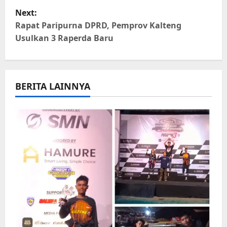
s
Next:
t
Rapat Paripurna DPRD, Pemprov Kalteng
Usulkan 3 Raperda Baru
n
a
BERITA LAINNYA
v
i
g
a
t
i
o