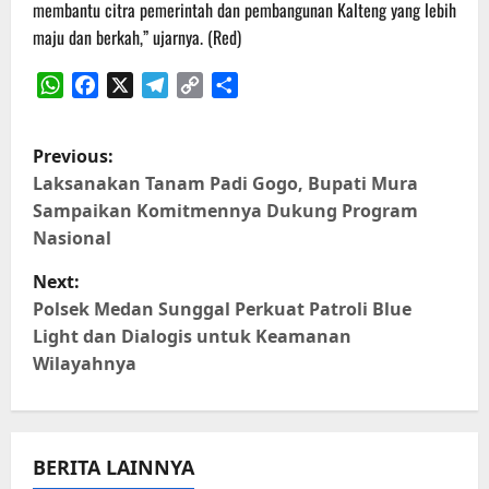
membantu citra pemerintah dan pembangunan Kalteng yang lebih
maju dan berkah,” ujarnya. (Red)
WhatsApp
Facebook
X
Telegram
Copy
Share
Link
P
Previous:
o
Laksanakan Tanam Padi Gogo, Bupati Mura
Sampaikan Komitmennya Dukung Program
s
Nasional
t
Next:
Polsek Medan Sunggal Perkuat Patroli Blue
n
Light dan Dialogis untuk Keamanan
Wilayahnya
a
v
i
BERITA LAINNYA