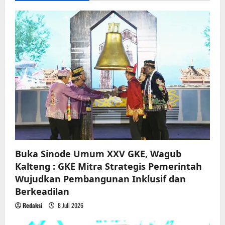
g
a
t
i
o
n
Buka Sinode Umum XXV GKE, Wagub
Kalteng : GKE Mitra Strategis Pemerintah
Wujudkan Pembangunan Inklusif dan
Berkeadilan
Redaksi
8 Juli 2026