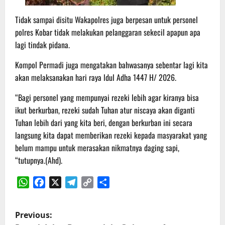
Tidak sampai disitu Wakapolres juga berpesan untuk personel
polres Kobar tidak melakukan pelanggaran sekecil apapun apa
lagi tindak pidana.
Kompol Permadi juga mengatakan bahwasanya sebentar lagi kita
akan melaksanakan hari raya ldul Adha 1447 H/ 2026.
“Bagi personel yang mempunyai rezeki lebih agar kiranya bisa
ikut berkurban, rezeki sudah Tuhan atur niscaya akan diganti
Tuhan lebih dari yang kita beri, dengan berkurban ini secara
langsung kita dapat memberikan rezeki kepada masyarakat yang
belum mampu untuk merasakan nikmatnya daging sapi,
“tutupnya.(Ahd).
WhatsApp
Facebook
X
Telegram
Copy
Share
Link
P
Previous: