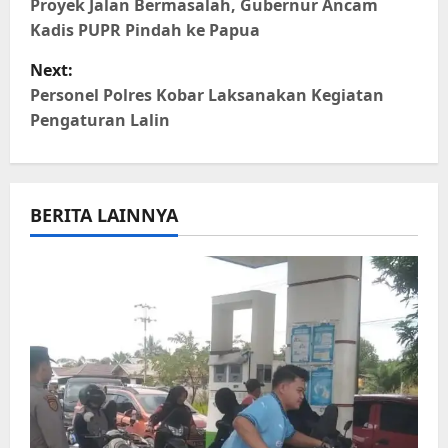
o
Proyek Jalan Bermasalah, Gubernur Ancam
Kadis PUPR Pindah ke Papua
s
Next:
t
Personel Polres Kobar Laksanakan Kegiatan
Pengaturan Lalin
n
a
BERITA LAINNYA
v
i
g
a
t
i