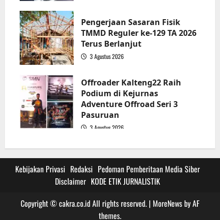
3
Pengerjaan Sasaran Fisik
TMMD Reguler ke-129 TA 2026
Terus Berlanjut
3 Agustus 2026
4
Offroader Kalteng22 Raih
Podium di Kejurnas
Adventure Offroad Seri 3
Pasuruan
3 Agustus 2026
5
Kebijakan Privasi
Redaksi
Pedoman Pemberitaan Media Siber
Disclaimer
KODE ETIK JURNALISTIK
Copyright © cakra.co.id All rights reserved.
|
MoreNews
by AF
themes.