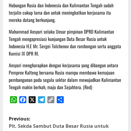
Hubungan Rusia dan Indonesia dan Kalimantan Tengah sudah
terjalin cukup lama dan untuk meningkatkan kerjasama itu
mereka datang berkunjung.
Muhammad Ansyari selaku Unsur pimpinan DPRD Kalimantan
Tengah mengapresiasi kunjungan Duta Besar Rusia untuk
Indonesia H.E Mr. Sergei Tolchenov dan rombongan serta anggota
Komisi IX DPR RI.
Ansyari mengharapkan dengan kerjasama yang dibangun antara
Pemprov Kalteng bersama Rusia mampu membawa kemajuan
pembangunan pada segala sektor dalam mewujudkan Kalimantan
Tengah makin berkah, maju dan Sejahtera. (Red)
WhatsApp
Facebook
X
Telegram
Copy
Share
Link
P
Previous:
o
Plt. Sekda Sambut Duta Besar Rusia untuk