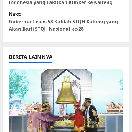
Indonesia yang Lakukan Kunker ke Kalteng
s
Next:
t
Gubernur Lepas 58 Kafilah STQH Kalteng yang
Akan Ikuti STQH Nasional ke-28
n
a
BERITA LAINNYA
v
i
g
a
t
i