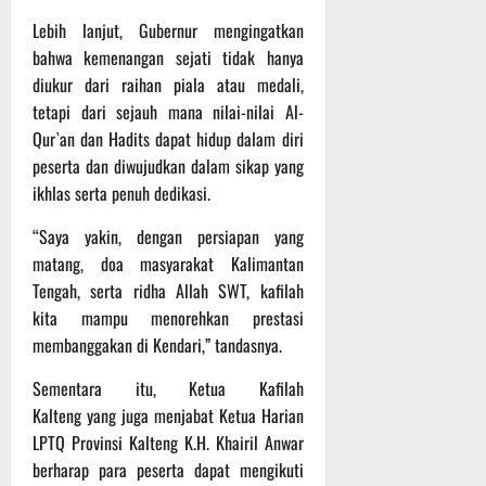
i
e
Agustus
Lebih lanjut, Gubernur mengingatkan
o
r
2026
bahwa kemenangan sejati tidak hanya
n
i
diukur dari raihan piala atau medali,
a
3
l
tetapi dari sejauh mana nilai-nilai Al-
P
a
Qur`an dan Hadits dapat hidup dalam diri
s
3
peserta dan diwujudkan dalam sikap yang
u
Agustus
ikhlas serta penuh dedikasi.
2026
r
u
“Saya yakin, dengan persiapan yang
a
matang, doa masyarakat Kalimantan
n
Tengah, serta ridha Allah SWT, kafilah
kita mampu menorehkan prestasi
3
membanggakan di Kendari,” tandasnya.
Agustus
2026
Sementara itu, Ketua Kafilah
Kalteng yang juga menjabat Ketua Harian
LPTQ Provinsi Kalteng K.H. Khairil Anwar
berharap para peserta dapat mengikuti