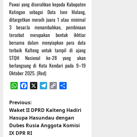
Pawai yang diserahkan kepada Kabupaten
Katingan sebagai Duta Isen Mulang,
ditargetkan meraih juara 1 atau minimal
3 besar.Ia menambahkan, pembinaan
tersebut merupakan bentuk ikhtiar
bersama dalam menyiapkan para duta
terbaik Kalteng untuk tampil di ajang
STQH Nasional ke-28 yang akan
berlangsung di Kota Kendari pada 9–19
Oktober 2025. (Red)
WhatsApp
Facebook
X
Telegram
Copy
Share
Link
P
Previous:
Waket II DPRD Kalteng Hadiri
o
Hasupa Hasundau dengan
Dubes Rusia Anggota Komisi
s
IX DPR RI