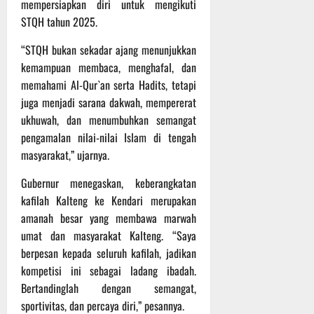
r
A
A
mempersiapkan diri untuk mengikuti
a
g
n
2
l
STQH tahun 2025.
r
a
a
0
a
i
d
s
2
“STQH bukan sekadar ajang menunjukkan
m
J
i
A
6
i
kemampuan membaca, menghafal, dan
u
P
d
T
M
memahami Al-Qur`an serta Hadits, tetapi
m
a
v
e
u
juga menjadi sarana dakwah, mempererat
a
n
e
r
s
ukhuwah, dan menumbuhkan semangat
t
g
n
u
i
C
pengamalan nilai-nilai Islam di tengah
g
t
s
b
u
u
masyarakat,” ujarnya.
u
B
a
r
n
r
e
h
Gubernur menegaskan, keberangkatan
h
g
e
r
a
I
kafilah Kalteng ke Kendari merupakan
O
l
5
t
n
f
amanah besar yang membawa marwah
a
Agustus
t
f
n
2026
umat dan masyarakat Kalteng. “Saya
e
r
31
j
berpesan kepada seluruh kafilah, jadikan
r
Juli
o
u
kompetisi ini sebagai ladang ibadah.
2026
n
a
t
Bertandinglah dengan semangat,
a
d
sportivitas, dan percaya diri,” pesannya.
s
S
3