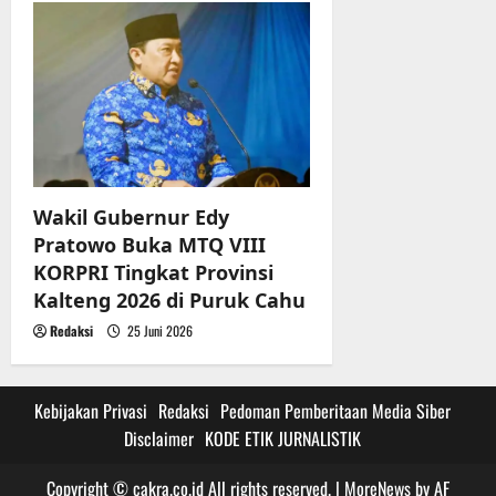
Wakil Gubernur Edy
Pratowo Buka MTQ VIII
KORPRI Tingkat Provinsi
Kalteng 2026 di Puruk Cahu
Redaksi
25 Juni 2026
Kebijakan Privasi
Redaksi
Pedoman Pemberitaan Media Siber
Disclaimer
KODE ETIK JURNALISTIK
Copyright © cakra.co.id All rights reserved.
|
MoreNews
by AF