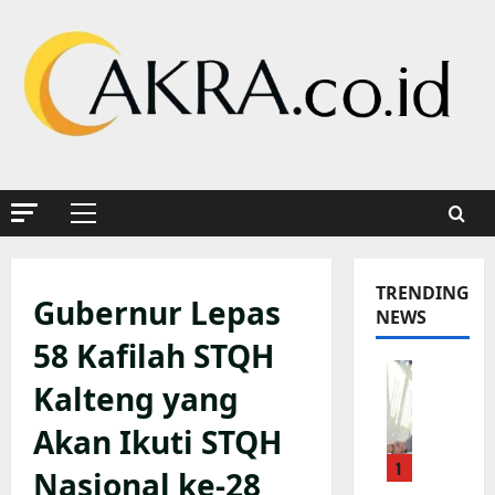
Skip
to
content
Primary
Menu
TRENDING
Gubernur Lepas
NEWS
58 Kafilah STQH
K
Kalteng yang
a
p
Akan Ikuti STQH
o
1
l
Nasional ke-28
r