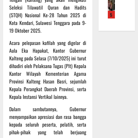
l
T
n
i
a
Seleksi Tilawatil Quran dan Hadits
s
a
g
k
n
5
(STQH) Nasional Ke-28 Tahun 2025 di
e
e
2
T
k
k
k
Kota Kendari, Sulawesi Tenggara pada 9-
2
M
e
K
w
R
19 Oktober 2025.
M
p
u
o
a
D
a
m
Acara pelepasan kafilah yang digelar di
n
i
R
d
a
d
h
Aula Eka Hapakat, Kantor Gubernur
e
a
i
o
P
g
Kalteng pada Selasa (7/10/2025) ini turut
P
R
K
o
u
e
dihadiri oleh Pelaksana Tugas (Plt) Kepala
u
a
d
l
r
Kantor Wilayah Kementerian Agama
t
l
i
e
s
Provinsi Kalteng Hasan Basri, sejumlah
i
t
u
r
o
Kepala Perangkat Daerah Provinsi, serta
n
e
m
k
n
S
Kepala Instansi Vertikal lainnya.
n
d
e
e
e
g
i
-
l
Dalam sambutannya, Gubernur
t
B
K
1
y
menyampaikan apresiasi dan rasa bangga
i
e
e
2
a
a
r
kepada seluruh peserta, pelatih, serta
j
9
n
p
l
u
pihak-pihak yang telah berjuang
T
g
H
a