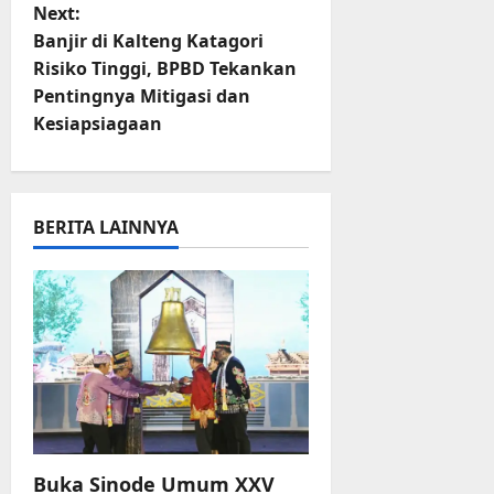
t
Next:
Banjir di Kalteng Katagori
n
Risiko Tinggi, BPBD Tekankan
Pentingnya Mitigasi dan
a
Kesiapsiagaan
v
i
BERITA LAINNYA
g
a
t
i
o
n
Buka Sinode Umum XXV