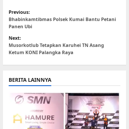
WhatsApp
Facebook
X
Telegram
Copy
Share
Link
P
Previous:
o
Bhabinkamtibmas Polsek Kumai Bantu Petani
Panen Ubi
s
Next:
t
Musorkotlub Tetapkan Karuhei TN Asang
Ketum KONI Palangka Raya
n
a
BERITA LAINNYA
v
i
g
a