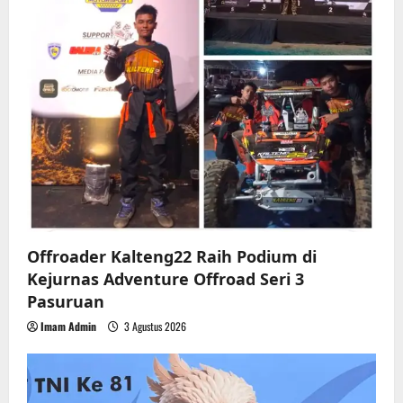
t
i
o
n
Offroader Kalteng22 Raih Podium di
Kejurnas Adventure Offroad Seri 3
Pasuruan
Imam Admin
3 Agustus 2026