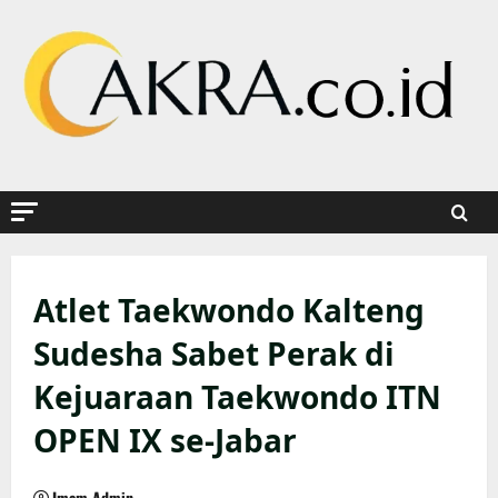
Skip
to
content
Atlet Taekwondo Kalteng
Sudesha Sabet Perak di
Kejuaraan Taekwondo ITN
OPEN IX se-Jabar
Imam Admin