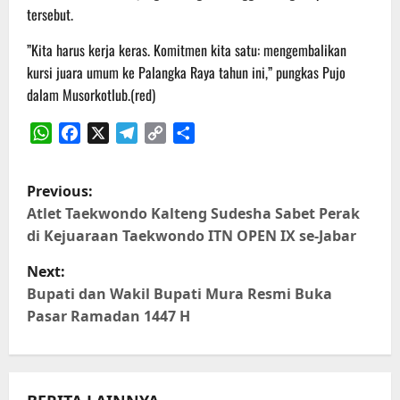
tersebut.
​”Kita harus kerja keras. Komitmen kita satu: mengembalikan
kursi juara umum ke Palangka Raya tahun ini,” pungkas Pujo
dalam Musorkotlub.(red)
WhatsApp
Facebook
X
Telegram
Copy
Share
Link
P
Previous:
o
Atlet Taekwondo Kalteng Sudesha Sabet Perak
di Kejuaraan Taekwondo ITN OPEN IX se-Jabar
s
Next:
t
Bupati dan Wakil Bupati Mura Resmi Buka
Pasar Ramadan 1447 H
n
a