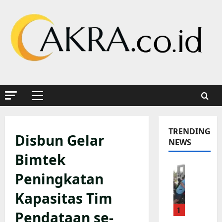
Skip
to
content
Primary
Menu
TRENDING
Disbun Gelar
NEWS
Bimtek
K
Peningkatan
a
p
Kapasitas Tim
o
1
l
Pendataan se-
s