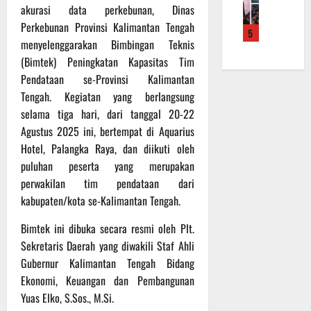
f
a
e
m
akurasi data perkebunan, Dinas
b
r
n
r
a
a
Perkebunan Provinsi Kalimantan Tengah
5
o
S
a
L
u
menyelenggarakan Bimbingan Teknis
a
a
h
a
a
(Bimtek) Peningkatan Kapasitas Tim
d
s
k
k
n
Pendataan se-Provinsi Kalimantan
e
a
a
u
d
r
Tengah. Kegiatan yang berlangsung
r
n
k
i
K
a
selama tiga hari, dari tanggal 20-22
B
a
S
a
n
a
n
Agustus 2025 ini, bertempat di Aquarius
P
l
F
n
P
B
Hotel, Palangka Raya, dan diikuti oleh
t
i
t
e
U
puluhan peserta yang merupakan
e
s
u
n
perwakilan tim pendataan dari
n
i
a
g
6
kabupaten/kota se-Kalimantan Tengah.
g
k
n
e
Agustus
2
T
k
c
2026
Bimtek ini dibuka secara resmi oleh Plt.
2
M
e
e
Sekretaris Daerah yang diwakili Staf Ahli
R
M
p
k
Gubernur Kalimantan Tengah Bidang
a
D
a
a
i
Ekonomi, Keuangan dan Pembangunan
R
d
n
h
e
a
Yuas Elko, S.Sos., M.Si.
R
P
g