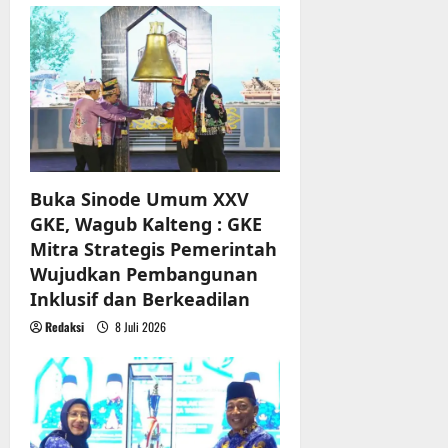
r
g
u
a
a
n
t
3
i
Agustus
2026
o
Buka Sinode Umum XXV
n
GKE, Wagub Kalteng : GKE
Mitra Strategis Pemerintah
Wujudkan Pembangunan
Inklusif dan Berkeadilan
Redaksi
8 Juli 2026