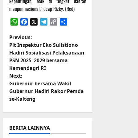
kepentingan, baik di tingkat daerah
t
s
b
maupun nasional,” ucap Rizky. (Red)
u
B
a
r
e
h
e
r
WhatsApp
Facebook
X
Telegram
Copy
Share
O
l
5
Link
P
Previous:
f
a
Agustus
f
n
Plt Inspektur Eko Sulistiono
2026
o
r
j
Hadiri Sosialisasi Pelaksanaan
o
u
PSN 2025–2029 bersama
s
a
t
Kemendagri RI
d
t
Next:
S
3
Gubernur bersama Wakil
e
Agustus
n
Gubernur Hadiri Rakor Pemda
r
2026
i
se-Kalteng
a
3
P
v
a
s
i
BERITA LAINNYA
u