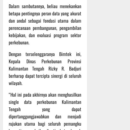
P
u
o
Dalam sambutannya, beliau menekankan
u
e
t
d
l
betapa pentingnya peran data yang akurat
r
i
i
e
s
n
dan andal sebagai fondasi utama dalam
u
r
o
perencanaan pembangunan, pengambilan
m
k
n
6
kebijakan, dan evaluasi program sektor
d
e
e
Agustus
perkebunan.
i
-
l
2026
K
1
y
Dengan terselenggaranya Bimtek ini,
e
2
a
Kepala Dinas Perkebunan Provinsi
j
9
n
Kalimantan Tengah Rizky R. Badjuri
u
T
g
berharap dapat tercipta sinergi di seluruh
r
A
A
n
wilayah.
2
l
a
0
a
“Hal ini pada akhirnya akan menghasilkan
s
2
m
A
single data perkebunan Kalimantan
6
i
d
T
Tengah yang dapat
M
v
e
u
dipertanggungjawabkan dan menjadi
e
r
s
rujukan utama bagi seluruh pemangku
n
u
i