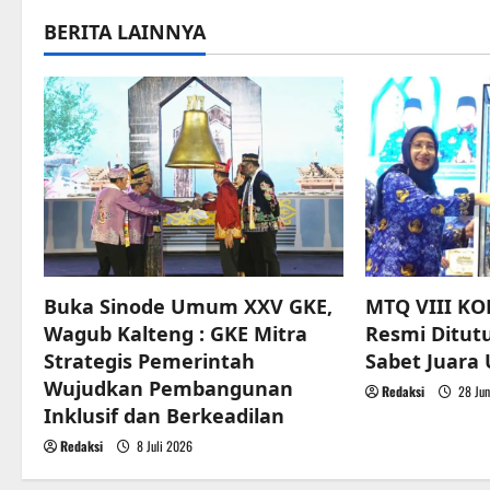
a
BERITA LAINNYA
v
i
g
a
t
Buka Sinode Umum XXV GKE,
MTQ VIII KO
i
Wagub Kalteng : GKE Mitra
Resmi Ditut
o
Strategis Pemerintah
Sabet Juar
Wujudkan Pembangunan
Redaksi
28 Jun
n
Inklusif dan Berkeadilan
Redaksi
8 Juli 2026