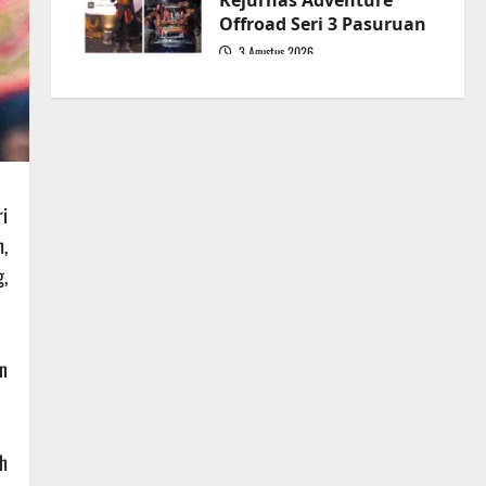
Kejurnas Adventure
Offroad Seri 3 Pasuruan
3 Agustus 2026
5
i
,
,
n
ah