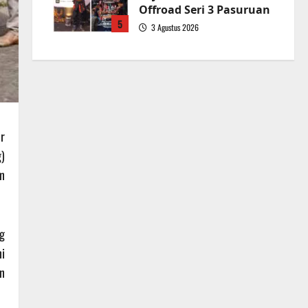
Offroad Seri 3 Pasuruan
5
3 Agustus 2026
r
)
an
g
i
n