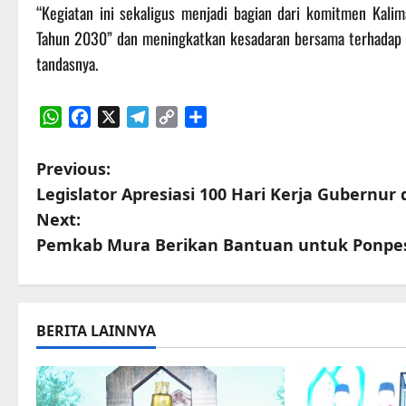
“Kegiatan ini sekaligus menjadi bagian dari komitmen Kal
Tahun 2030” dan meningkatkan kesadaran bersama terhadap p
tandasnya.
WhatsApp
Facebook
X
Telegram
Copy
Share
Link
P
Previous:
Legislator Apresiasi 100 Hari Kerja Gubernur
o
Next:
s
Pemkab Mura Berikan Bantuan untuk Ponpes
t
n
BERITA LAINNYA
a
v