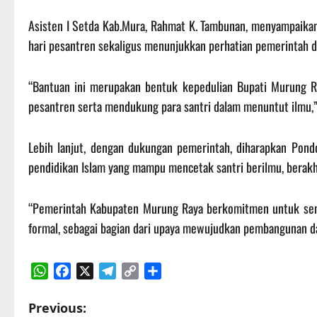
Asisten I Setda Kab.Mura, Rahmat K. Tambunan, menyampaikan
hari pesantren sekaligus menunjukkan perhatian pemerintah 
“Bantuan ini merupakan bentuk kepedulian Bupati Murung R
pesantren serta mendukung para santri dalam menuntut ilmu,”
Lebih lanjut, dengan dukungan pemerintah, diharapkan Pon
pendidikan Islam yang mampu mencetak santri berilmu, berakh
“Pemerintah Kabupaten Murung Raya berkomitmen untuk sena
formal, sebagai bagian dari upaya mewujudkan pembangunan dae
WhatsApp
Facebook
X
Telegram
Copy
Share
Link
P
Previous: