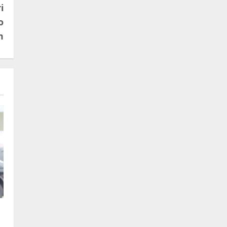
i
o
m