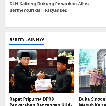
DLH Kalteng Dukung Penarikan Alkes
o
Bermerkuri dari Fasyankes
s
t
n
BERITA LAINNYA
a
v
i
g
a
t
Rapat Pripurna DPRD
Buka Sinod
Penyerahan Rancangan KUA-
Wagub Kalte