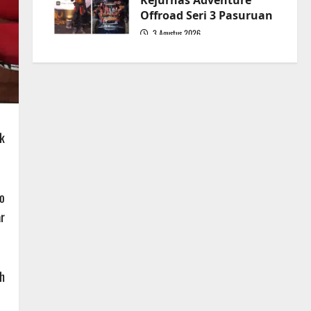
Kejurnas Adventure
Offroad Seri 3 Pasuruan
3 Agustus 2026
5
k
o
r
h