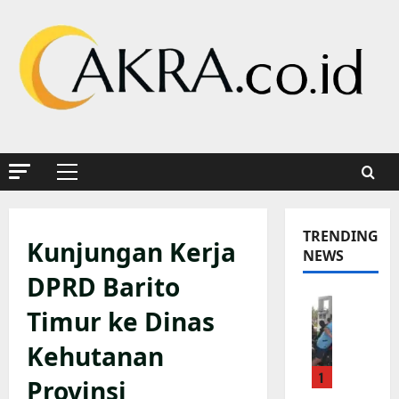
Skip
to
content
Primary
Menu
TRENDING
Kunjungan Kerja
NEWS
DPRD Barito
K
Timur ke Dinas
a
p
Kehutanan
o
1
l
Provinsi
s