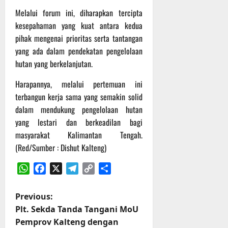
P
u
o
u
e
Melalui forum ini, diharapkan tercipta
t
d
l
r
i
kesepahaman yang kuat antara kedua
i
e
s
n
pihak mengenai prioritas serta tantangan
u
r
o
yang ada dalam pendekatan pengelolaan
m
k
n
6
hutan yang berkelanjutan.
d
e
e
Agustus
i
-
l
2026
Harapannya, melalui pertemuan ini
K
1
y
terbangun kerja sama yang semakin solid
e
2
a
dalam mendukung pengelolaan hutan
j
9
n
yang lestari dan berkeadilan bagi
u
T
g
r
A
masyarakat Kalimantan Tengah.
A
n
2
l
(Red/Sumber : Dishut Kalteng)
a
0
a
s
2
WhatsApp
Facebook
X
Telegram
Copy
Share
m
A
6
i
Link
d
T
M
P
Previous:
v
e
u
Plt. Sekda Tanda Tangani MoU
e
r
s
o
Pemprov Kalteng dengan
n
u
i