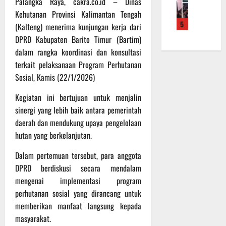
Palangka Raya, cakra.co.id – Dinas
f
a
e
m
b
Kehutanan Provinsi Kalimantan Tengah
r
n
r
a
a
5
o
S
(Kalteng) menerima kunjungan kerja dari
a
L
u
a
a
h
DPRD Kabupaten Barito Timur (Bartim)
a
a
d
s
k
k
n
dalam rangka koordinasi dan konsultasi
e
a
a
u
d
terkait pelaksanaan Program Perhutanan
r
r
n
k
i
Sosial, Kamis (22/1/2026)
K
a
B
a
S
a
n
a
n
P
Kegiatan ini bertujuan untuk menjalin
l
F
n
P
B
sinergi yang lebih baik antara pemerintah
t
i
t
e
U
daerah dan mendukung upaya pengelolaan
e
s
u
n
hutan yang berkelanjutan.
n
i
a
g
6
g
k
n
e
Agustus
Dalam pertemuan tersebut, para anggota
2
T
k
c
2026
DPRD berdiskusi secara mendalam
2
M
e
e
mengenai implementasi program
R
M
p
k
a
D
perhutanan sosial yang dirancang untuk
a
a
i
R
d
memberikan manfaat langsung kepada
n
h
e
a
R
masyarakat.
P
g