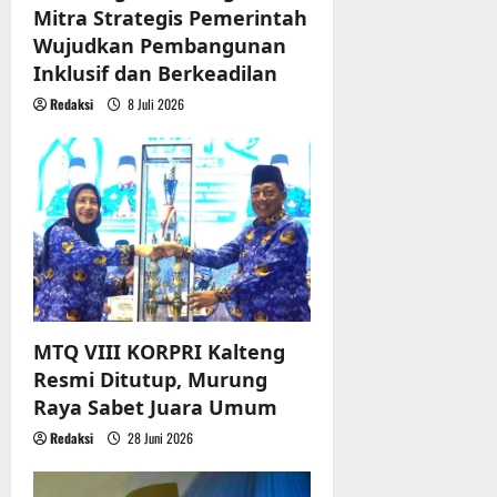
o
r
Mitra Strategis Pemerintah
u
n
Wujudkan Pembangunan
a
Inklusif dan Berkeadilan
n
Redaksi
8 Juli 2026
3
Agustus
2026
MTQ VIII KORPRI Kalteng
Resmi Ditutup, Murung
Raya Sabet Juara Umum
Redaksi
28 Juni 2026