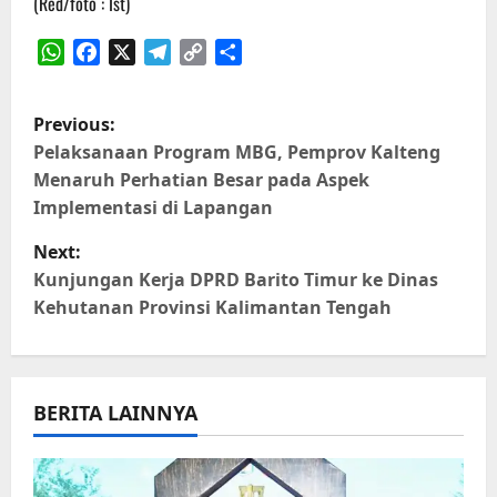
(Red/foto : Ist)
WhatsApp
Facebook
X
Telegram
Copy
Share
Link
P
Previous:
o
Pelaksanaan Program MBG, Pemprov Kalteng
Menaruh Perhatian Besar pada Aspek
s
Implementasi di Lapangan
t
Next:
Kunjungan Kerja DPRD Barito Timur ke Dinas
n
Kehutanan Provinsi Kalimantan Tengah
a
v
BERITA LAINNYA
i
g