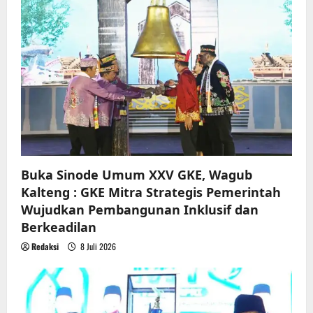
a
t
i
o
n
Buka Sinode Umum XXV GKE, Wagub
Kalteng : GKE Mitra Strategis Pemerintah
Wujudkan Pembangunan Inklusif dan
Berkeadilan
Redaksi
8 Juli 2026