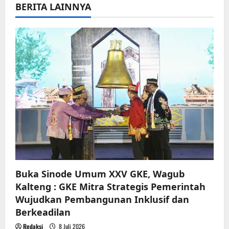
BERITA LAINNYA
v
i
g
a
t
i
o
n
Buka Sinode Umum XXV GKE, Wagub
Kalteng : GKE Mitra Strategis Pemerintah
Wujudkan Pembangunan Inklusif dan
Berkeadilan
Redaksi
8 Juli 2026