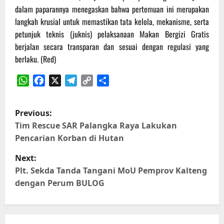
dalam paparannya menegaskan bahwa pertemuan ini merupakan
langkah krusial untuk memastikan tata kelola, mekanisme, serta
petunjuk teknis (juknis) pelaksanaan Makan Bergizi Gratis
berjalan secara transparan dan sesuai dengan regulasi yang
berlaku. (Red)
WhatsApp
Facebook
X
Telegram
Copy
Share
Link
P
Previous:
o
Tim Rescue SAR Palangka Raya Lakukan
Pencarian Korban di Hutan
s
Next:
t
Plt. Sekda Tanda Tangani MoU Pemprov Kalteng
dengan Perum BULOG
n
a